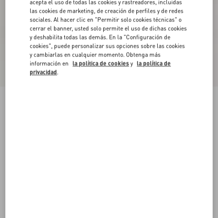
acepta el uso de todas las cookies y rastreadores, incluidas
las cookies de marketing, de creación de perfiles y de redes
sociales. Al hacer clic en "Permitir solo cookies técnicas" o
cerrar el banner, usted solo permite el uso de dichas cookies
y deshabilita todas las demás. En la "Configuración de
cookies", puede personalizar sus opciones sobre las cookies
y cambiarlas en cualquier momento. Obtenga más
información en
la política de cookies
y
la política de
privacidad
.
Nuevo
Vestido Corto de Cady Couture Bordado
coral/plateado
36
38
40
42
44
46
48
50
Talle:
Comprar
Comprar
Guía de talles
Envío Y Devoluciones Gratuitas