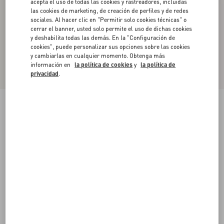
acepta el uso de todas las cookies y rastreadores, incluidas
las cookies de marketing, de creación de perfiles y de redes
sociales. Al hacer clic en "Permitir solo cookies técnicas" o
cerrar el banner, usted solo permite el uso de dichas cookies
y deshabilita todas las demás. En la "Configuración de
cookies", puede personalizar sus opciones sobre las cookies
y cambiarlas en cualquier momento. Obtenga más
información en
la política de cookies
y
la política de
privacidad
.
Zapato Bowow De Cabritilla Con Tacón De
100 Mm
negro
35
35.5
36
36.5
37
37.5
38
38.5
Talle:
Comprar
Comprar
39
39.5
40
40.5
41
41.5
42
Guía de talles
Envío Y Devoluciones Gratuitas