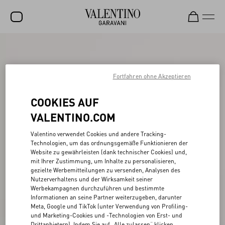
SALE
NEUHEITEN
Fortfahren ohne Akzeptieren
ROCKSTUD
COOKIES AUF
DAMEN
VALENTINO.COM
HERREN
Valentino verwendet Cookies und andere Tracking-
Technologien, um das ordnungsgemäße Funktionieren der
TASCHEN
Website zu gewährleisten (dank technischer Cookies) und,
mit Ihrer Zustimmung, um Inhalte zu personalisieren,
GESCHENKE
gezielte Werbemitteilungen zu versenden, Analysen des
Nutzerverhaltens und der Wirksamkeit seiner
SCHMUCK
Werbekampagnen durchzuführen und bestimmte
Informationen an seine Partner weiterzugeben, darunter
V-UNIVERSE
Meta, Google und TikTok (unter Verwendung von Profiling-
und Marketing-Cookies und -Technologien von Erst- und
Drittanbietern). Indem Sie auf „Alle zulassen“ klicken,