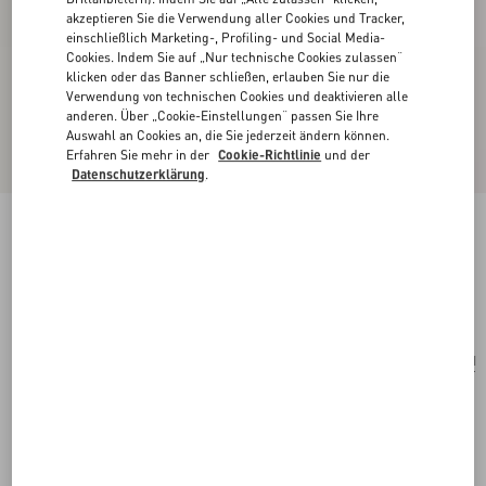
akzeptieren Sie die Verwendung aller Cookies und Tracker,
einschließlich Marketing-, Profiling- und Social Media-
Cookies. Indem Sie auf „Nur technische Cookies zulassen“
klicken oder das Banner schließen, erlauben Sie nur die
Verwendung von technischen Cookies und deaktivieren alle
anderen. Über „Cookie-Einstellungen“ passen Sie Ihre
Auswahl an Cookies an, die Sie jederzeit ändern können.
Erfahren Sie mehr in der
Cookie-Richtlinie
und der
Datenschutzerklärung
.
Portemonnaie VLogo Signature
schwarz
Kaufen
Kaufen
UNI
Größe:
Kostenloser Versand und Rücksendung
In der Boutique finden
Express-Kauf