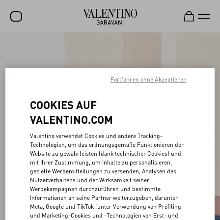
SALE
NEUHEITEN
Fortfahren ohne Akzeptieren
ROCKSTUD
COOKIES AUF
DAMEN
VALENTINO.COM
HERREN
Valentino verwendet Cookies und andere Tracking-
TASCHEN
Technologien, um das ordnungsgemäße Funktionieren der
Website zu gewährleisten (dank technischer Cookies) und,
GESCHENKE
mit Ihrer Zustimmung, um Inhalte zu personalisieren,
gezielte Werbemitteilungen zu versenden, Analysen des
SCHMUCK
Nutzerverhaltens und der Wirksamkeit seiner
Werbekampagnen durchzuführen und bestimmte
V-UNIVERSE
Informationen an seine Partner weiterzugeben, darunter
Meta, Google und TikTok (unter Verwendung von Profiling-
und Marketing-Cookies und -Technologien von Erst- und