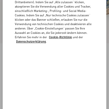
Drittanbietern). Indem Sie auf „Alle zulassen“ klicken,
akzeptieren Sie die Verwendung aller Cookies und Tracker,
einschließlich Marketing-, Profiling- und Social Media-
Cookies. Indem Sie auf „Nur technische Cookies zulassen“
klicken oder das Banner schließen, erlauben Sie nur die
Verwendung von technischen Cookies und deaktivieren alle
anderen. Über „Cookie-Einstellungen“ passen Sie Ihre
Auswahl an Cookies an, die Sie jederzeit ändern können.
Erfahren Sie mehr in der
Cookie-Richtlinie
und der
Datenschutzerklärung
.
VLogo Signature Mule Aus Denim Mit
Blumenstickerei, 25 Mm
denim
35
36
37
38
39
40
41
42
Größe:
Kaufen
Kaufen
Größenleitfaden
Kostenloser Versand und Rücksendung