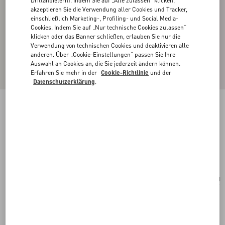
Drittanbietern). Indem Sie auf „Alle zulassen“ klicken,
akzeptieren Sie die Verwendung aller Cookies und Tracker,
einschließlich Marketing-, Profiling- und Social Media-
Cookies. Indem Sie auf „Nur technische Cookies zulassen“
klicken oder das Banner schließen, erlauben Sie nur die
Verwendung von technischen Cookies und deaktivieren alle
anderen. Über „Cookie-Einstellungen“ passen Sie Ihre
Auswahl an Cookies an, die Sie jederzeit ändern können.
Erfahren Sie mehr in der
Cookie-Richtlinie
und der
Datenschutzerklärung
.
OHRRINGE VLOGO SIGNATURE AUS
METALL
gold
Kaufen
Kaufen
UNI
Größe:
Kostenloser Versand und Rücksendung
In der Boutique finden