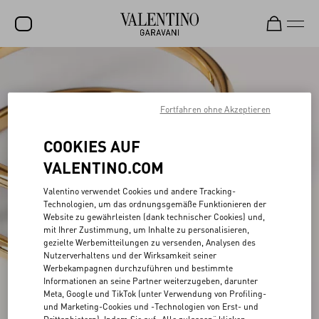
SALE
NEUHEITEN
Fortfahren ohne Akzeptieren
ROCKSTUD
COOKIES AUF
DAMEN
VALENTINO.COM
HERREN
Valentino verwendet Cookies und andere Tracking-
Technologien, um das ordnungsgemäße Funktionieren der
TASCHEN
Website zu gewährleisten (dank technischer Cookies) und,
mit Ihrer Zustimmung, um Inhalte zu personalisieren,
GESCHENKE
gezielte Werbemitteilungen zu versenden, Analysen des
Nutzerverhaltens und der Wirksamkeit seiner
SCHMUCK
Werbekampagnen durchzuführen und bestimmte
Informationen an seine Partner weiterzugeben, darunter
V-UNIVERSE
Meta, Google und TikTok (unter Verwendung von Profiling-
und Marketing-Cookies und -Technologien von Erst- und