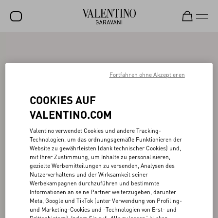
SALE
NEUHEITEN
Fortfahren ohne Akzeptieren
ROCKSTUD
COOKIES AUF
DAMEN
VALENTINO.COM
HERREN
Valentino verwendet Cookies und andere Tracking-
Technologien, um das ordnungsgemäße Funktionieren der
TASCHEN
Website zu gewährleisten (dank technischer Cookies) und,
mit Ihrer Zustimmung, um Inhalte zu personalisieren,
GESCHENKE
gezielte Werbemitteilungen zu versenden, Analysen des
Nutzerverhaltens und der Wirksamkeit seiner
SCHMUCK
Werbekampagnen durchzuführen und bestimmte
Informationen an seine Partner weiterzugeben, darunter
V-UNIVERSE
Meta, Google und TikTok (unter Verwendung von Profiling-
und Marketing-Cookies und -Technologien von Erst- und