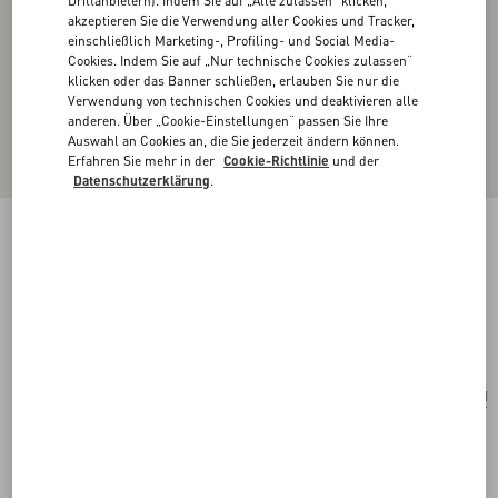
Drittanbietern). Indem Sie auf „Alle zulassen“ klicken,
akzeptieren Sie die Verwendung aller Cookies und Tracker,
einschließlich Marketing-, Profiling- und Social Media-
Cookies. Indem Sie auf „Nur technische Cookies zulassen“
klicken oder das Banner schließen, erlauben Sie nur die
Verwendung von technischen Cookies und deaktivieren alle
anderen. Über „Cookie-Einstellungen“ passen Sie Ihre
Auswahl an Cookies an, die Sie jederzeit ändern können.
Erfahren Sie mehr in der
Cookie-Richtlinie
und der
Datenschutzerklärung
.
VLOGO SIGNATURE OHRRINGE AUS
METALL MIT GLASPERLEN
gold
Kaufen
Kaufen
UNI
Größe:
Kostenloser Versand und Rücksendung
In der Boutique finden