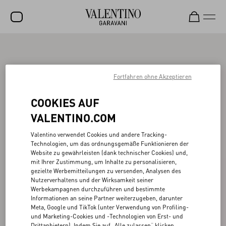
SALE
NEUHEITEN
Fortfahren ohne Akzeptieren
ROCKSTUD
COOKIES AUF
DAMEN
VALENTINO.COM
HERREN
Valentino verwendet Cookies und andere Tracking-
Technologien, um das ordnungsgemäße Funktionieren der
TASCHEN
Website zu gewährleisten (dank technischer Cookies) und,
mit Ihrer Zustimmung, um Inhalte zu personalisieren,
GESCHENKE
gezielte Werbemitteilungen zu versenden, Analysen des
Nutzerverhaltens und der Wirksamkeit seiner
SCHMUCK
Werbekampagnen durchzuführen und bestimmte
Informationen an seine Partner weiterzugeben, darunter
V-UNIVERSE
Meta, Google und TikTok (unter Verwendung von Profiling-
und Marketing-Cookies und -Technologien von Erst- und
Drittanbietern). Indem Sie auf „Alle zulassen“ klicken,