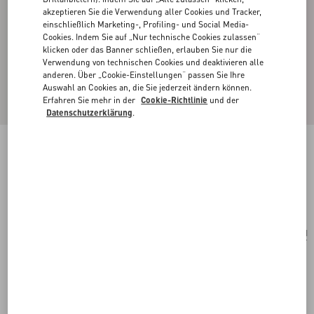
akzeptieren Sie die Verwendung aller Cookies und Tracker,
einschließlich Marketing-, Profiling- und Social Media-
Cookies. Indem Sie auf „Nur technische Cookies zulassen“
klicken oder das Banner schließen, erlauben Sie nur die
Verwendung von technischen Cookies und deaktivieren alle
anderen. Über „Cookie-Einstellungen“ passen Sie Ihre
Auswahl an Cookies an, die Sie jederzeit ändern können.
Erfahren Sie mehr in der
Cookie-Richtlinie
und der
Datenschutzerklärung
.
Vlogo Signature Ohrringe
palladium/silber
Kaufen
Kaufen
UNI
Größe:
Kostenloser Versand und Rücksendung
In der Boutique finden
Express-Kauf