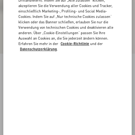
Drittanbietern). Indem Sie auf „Alle zulassen“ klicken,
akzeptieren Sie die Verwendung aller Cookies und Tracker,
einschließlich Marketing-, Profiling- und Social Media-
Cookies. Indem Sie auf „Nur technische Cookies zulassen“
klicken oder das Banner schließen, erlauben Sie nur die
Verwendung von technischen Cookies und deaktivieren alle
anderen. Über „Cookie-Einstellungen“ passen Sie Ihre
Auswahl an Cookies an, die Sie jederzeit ändern können.
Erfahren Sie mehr in der
Cookie-Richtlinie
und der
Datenschutzerklärung
.
VLogo Signature Boots Aus Kalbsleder, 30 Mm
schwarz
35
35.5
36
36.5
37
37.5
38
38.5
Größe:
Kaufen
Kaufen
39
39.5
40
40.5
41
41.5
42
Größenleitfaden
Kostenloser Versand und Rücksendung
In der Boutique finden