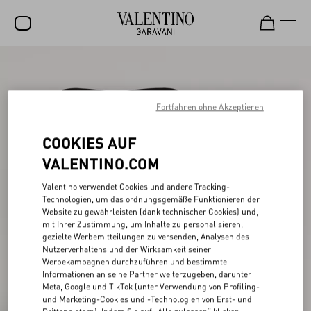
SALE
NEUHEITEN
Fortfahren ohne Akzeptieren
ROCKSTUD
COOKIES AUF
DAMEN
VALENTINO.COM
HERREN
Valentino verwendet Cookies und andere Tracking-
Technologien, um das ordnungsgemäße Funktionieren der
TASCHEN
Website zu gewährleisten (dank technischer Cookies) und,
mit Ihrer Zustimmung, um Inhalte zu personalisieren,
GESCHENKE
gezielte Werbemitteilungen zu versenden, Analysen des
Nutzerverhaltens und der Wirksamkeit seiner
SCHMUCK
Werbekampagnen durchzuführen und bestimmte
Informationen an seine Partner weiterzugeben, darunter
V-UNIVERSE
Meta, Google und TikTok (unter Verwendung von Profiling-
und Marketing-Cookies und -Technologien von Erst- und