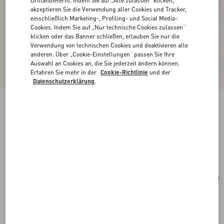
Drittanbietern). Indem Sie auf „Alle zulassen“ klicken,
akzeptieren Sie die Verwendung aller Cookies und Tracker,
einschließlich Marketing-, Profiling- und Social Media-
Cookies. Indem Sie auf „Nur technische Cookies zulassen“
klicken oder das Banner schließen, erlauben Sie nur die
Verwendung von technischen Cookies und deaktivieren alle
anderen. Über „Cookie-Einstellungen“ passen Sie Ihre
Auswahl an Cookies an, die Sie jederzeit ändern können.
Erfahren Sie mehr in der
Cookie-Richtlinie
und der
Datenschutzerklärung
.
Valentino Garavani Vsling Mini-Handtasche Mit
Besticktem Animalier-Muster
braun/mehrfarbig
Kaufen
Kaufen
UNI
Größe:
Kostenloser Versand und Rücksendung
In der Boutique finden