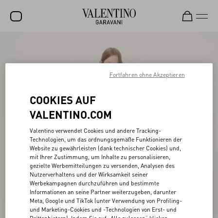
SALE
NEUHEITEN
Fortfahren ohne Akzeptieren
ROCKSTUD
COOKIES AUF
DAMEN
VALENTINO.COM
HERREN
Valentino verwendet Cookies und andere Tracking-
Technologien, um das ordnungsgemäße Funktionieren der
TASCHEN
Website zu gewährleisten (dank technischer Cookies) und,
mit Ihrer Zustimmung, um Inhalte zu personalisieren,
GESCHENKE
gezielte Werbemitteilungen zu versenden, Analysen des
Nutzerverhaltens und der Wirksamkeit seiner
SCHMUCK
Werbekampagnen durchzuführen und bestimmte
Informationen an seine Partner weiterzugeben, darunter
V-UNIVERSE
Meta, Google und TikTok (unter Verwendung von Profiling-
und Marketing-Cookies und -Technologien von Erst- und