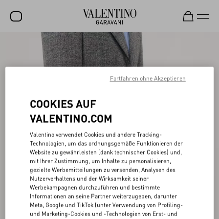
SALE
NEUHEITEN
Fortfahren ohne Akzeptieren
ROCKSTUD
COOKIES AUF
DAMEN
VALENTINO.COM
HERREN
Valentino verwendet Cookies und andere Tracking-
TASCHEN
Technologien, um das ordnungsgemäße Funktionieren der
Website zu gewährleisten (dank technischer Cookies) und,
GESCHENKE
mit Ihrer Zustimmung, um Inhalte zu personalisieren,
gezielte Werbemitteilungen zu versenden, Analysen des
SCHMUCK
Nutzerverhaltens und der Wirksamkeit seiner
Werbekampagnen durchzuführen und bestimmte
V-UNIVERSE
Informationen an seine Partner weiterzugeben, darunter
Meta, Google und TikTok (unter Verwendung von Profiling-
und Marketing-Cookies und -Technologien von Erst- und