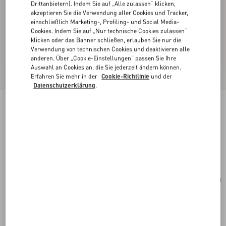
Drittanbietern). Indem Sie auf „Alle zulassen“ klicken,
akzeptieren Sie die Verwendung aller Cookies und Tracker,
einschließlich Marketing-, Profiling- und Social Media-
Cookies. Indem Sie auf „Nur technische Cookies zulassen“
klicken oder das Banner schließen, erlauben Sie nur die
Verwendung von technischen Cookies und deaktivieren alle
anderen. Über „Cookie-Einstellungen“ passen Sie Ihre
Auswahl an Cookies an, die Sie jederzeit ändern können.
Erfahren Sie mehr in der
Cookie-Richtlinie
und der
Datenschutzerklärung
.
Valentino Garavani VLogo Signature Pochette
Aus Genarbtem Kalbsleder
schwarz
Kaufen
Kaufen
UNI
Größe:
Kostenloser Versand und Rücksendung
In der Boutique finden