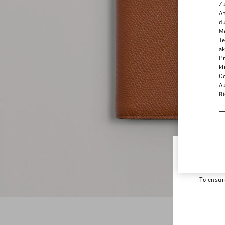
Zu
An
du
Me
Te
ak
Pr
kl
Co
Au
Ri
Welco
To ensur