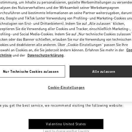
stimmung, um Inhalte zu personalisieren, gezielte Werbemitteilungen zu versende
alysen des Nutzerverhaltens und der Wirksamkeit seiner Werbekampagnen
rchzuführen und bestimmte Informationen an seine Partner weiterzugeben, darunt
ta, Google und TikTok (unter Verwendung von Profiling- und Marketing-Cookies un
chnologien von Erst- und Drittanbietern). Indem Sie auf „Alle zulassen“ klicken,
zeptieren Sie die Verwendung aller Cookies und Tracker, einschließlich Marketing-,
ofiling- und Social Media-Cookies. Indem Sie auf „Nur technische Cookies zulassen
icken oder das Banner schließen, erlauben Sie nur die Verwendung von technischen
okies und deaktivieren alle anderen. Über „Cookie-Einstellungen“ passen Sie Ihre
swahl an Cookies an, die Sie jederzeit ändern können. Erfahren Sie mehr in der
Coo
chtlinie
und der
Datenschutzerklärung
.
Nur Technische Cookies zulassen
Alle zulassen
Cookie-Einstellungen
me to Valentino Germany
e you get the best service, we recommend visiting the following website:
Valentino United States
I want to choose another Country