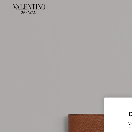
Va
Fu