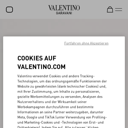
SALE
NEUHEITEN
Fortfahren ohne Akzeptieren
ROCKSTUD
COOKIES AUF
DAMEN
VALENTINO.COM
HERREN
Valentino verwendet Cookies und andere Tracking-
Technologien, um das ordnungsgemäße Funktionieren der
TASCHEN
Website zu gewährleisten (dank technischer Cookies) und,
mit Ihrer Zustimmung, um Inhalte zu personalisieren,
GESCHENKE
gezielte Werbemitteilungen zu versenden, Analysen des
Nutzerverhaltens und der Wirksamkeit seiner
SCHMUCK
Werbekampagnen durchzuführen und bestimmte
Informationen an seine Partner weiterzugeben, darunter
V-UNIVERSE
Meta, Google und TikTok (unter Verwendung von Profiling-
und Marketing-Cookies und -Technologien von Erst- und
Drittanbietern). Indem Sie auf „Alle zulassen“ klicken,