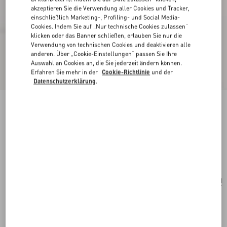
akzeptieren Sie die Verwendung aller Cookies und Tracker,
einschließlich Marketing-, Profiling- und Social Media-
Cookies. Indem Sie auf „Nur technische Cookies zulassen“
klicken oder das Banner schließen, erlauben Sie nur die
Verwendung von technischen Cookies und deaktivieren alle
anderen. Über „Cookie-Einstellungen“ passen Sie Ihre
Auswahl an Cookies an, die Sie jederzeit ändern können.
Erfahren Sie mehr in der
Cookie-Richtlinie
und der
Datenschutzerklärung
.
Valentino Garavani Viva Superstar Mittelgrosser
Shopper Aus Pythonleder
creme/schwarz
Kaufen
Kaufen
UNI
Größe:
Kostenloser Versand und Rücksendung
In der Boutique finden