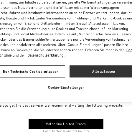
stimmung, um Inhalte zu personalisieren, gezielte Werbemitteilungen zu versende
alysen des Nutzerverhaltens und der Wirksamkeit seiner Werbekampagnen
rchzuführen und bestimmte Informationen an seine Partner weiterzugeben, darunt
ta, Google und TikTok (unter Verwendung von Profiling- und Marketing-Cookies un
chnologien von Erst- und Drittanbietern). Indem Sie auf „Alle zulassen“ klicken,
zeptieren Sie die Verwendung aller Cookies und Tracker, einschließlich Marketing-,
ofiling- und Social Media-Cookies. Indem Sie auf „Nur technische Cookies zulassen
icken oder das Banner schließen, erlauben Sie nur die Verwendung von technischen
okies und deaktivieren alle anderen. Über „Cookie-Einstellungen“ passen Sie Ihre
swahl an Cookies an, die Sie jederzeit ändern können. Erfahren Sie mehr in der
Coo
chtlinie
und der
Datenschutzerklärung
.
Nur Technische Cookies zulassen
Alle zulassen
Cookie-Einstellungen
me to Valentino Germany
e you get the best service, we recommend visiting the following website:
Valentino United States
I want to choose another Country