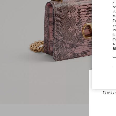
Zu
An
du
Me
Te
ak
Pr
kl
Co
Au
Ri
Welco
To ensur