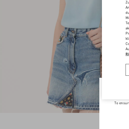
Zu
An
du
Me
Te
ak
Pr
kl
Co
Au
Ri
Welco
To ensur