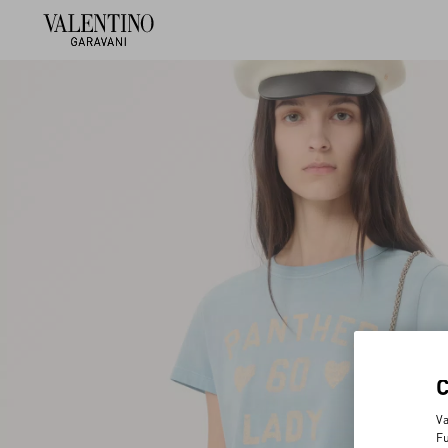
Va
Fu