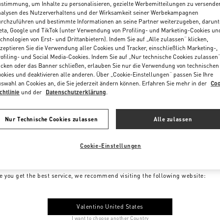
stimmung, um Inhalte zu personalisieren, gezielte Werbemitteilungen zu versende
alysen des Nutzerverhaltens und der Wirksamkeit seiner Werbekampagnen
rchzuführen und bestimmte Informationen an seine Partner weiterzugeben, darunt
ta, Google und TikTok (unter Verwendung von Profiling- und Marketing-Cookies un
chnologien von Erst- und Drittanbietern). Indem Sie auf „Alle zulassen“ klicken,
zeptieren Sie die Verwendung aller Cookies und Tracker, einschließlich Marketing-,
ofiling- und Social Media-Cookies. Indem Sie auf „Nur technische Cookies zulassen
icken oder das Banner schließen, erlauben Sie nur die Verwendung von technischen
okies und deaktivieren alle anderen. Über „Cookie-Einstellungen“ passen Sie Ihre
swahl an Cookies an, die Sie jederzeit ändern können. Erfahren Sie mehr in der
Coo
chtlinie
und der
Datenschutzerklärung
.
Nur Technische Cookies zulassen
Alle zulassen
Cookie-Einstellungen
me to Valentino Germany
e you get the best service, we recommend visiting the following website:
Valentino United States
I want to choose another Country