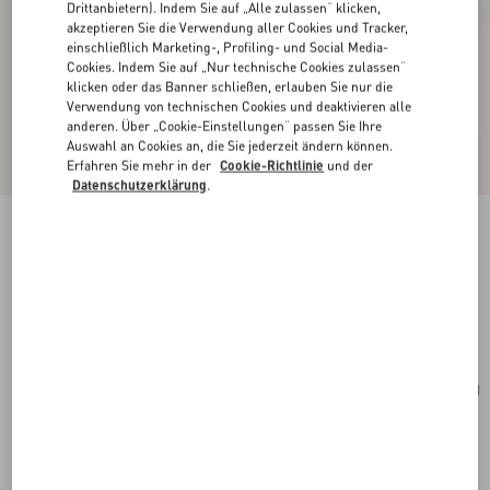
Drittanbietern). Indem Sie auf „Alle zulassen“ klicken,
akzeptieren Sie die Verwendung aller Cookies und Tracker,
einschließlich Marketing-, Profiling- und Social Media-
Cookies. Indem Sie auf „Nur technische Cookies zulassen“
klicken oder das Banner schließen, erlauben Sie nur die
Verwendung von technischen Cookies und deaktivieren alle
anderen. Über „Cookie-Einstellungen“ passen Sie Ihre
Auswahl an Cookies an, die Sie jederzeit ändern können.
Erfahren Sie mehr in der
Cookie-Richtlinie
und der
Datenschutzerklärung
.
Valentino Garavani Nellcôte Schultertasche Aus
Wildleder Mit Fransen
havana beige
Kaufen
Kaufen
UNI
Größe:
Kostenloser Versand und Rücksendung
In der Boutique finden