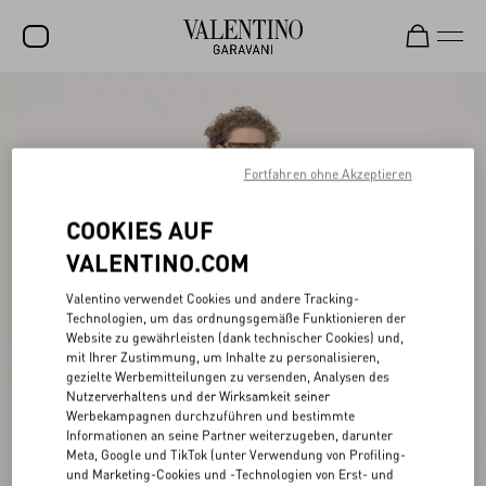
SALE
NEUHEITEN
Fortfahren ohne Akzeptieren
ROCKSTUD
COOKIES AUF
DAMEN
VALENTINO.COM
HERREN
Valentino verwendet Cookies und andere Tracking-
TASCHEN
Technologien, um das ordnungsgemäße Funktionieren der
Website zu gewährleisten (dank technischer Cookies) und,
GESCHENKE
mit Ihrer Zustimmung, um Inhalte zu personalisieren,
gezielte Werbemitteilungen zu versenden, Analysen des
SCHMUCK
Nutzerverhaltens und der Wirksamkeit seiner
Werbekampagnen durchzuführen und bestimmte
V-UNIVERSE
Informationen an seine Partner weiterzugeben, darunter
Meta, Google und TikTok (unter Verwendung von Profiling-
und Marketing-Cookies und -Technologien von Erst- und