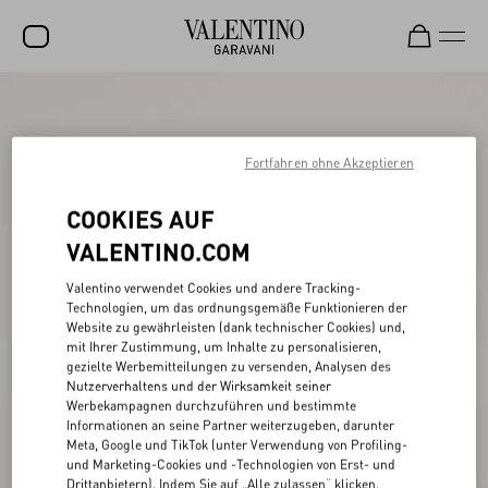
SALE
NEUHEITEN
Fortfahren ohne Akzeptieren
ROCKSTUD
COOKIES AUF
DAMEN
VALENTINO.COM
HERREN
Valentino verwendet Cookies und andere Tracking-
Technologien, um das ordnungsgemäße Funktionieren der
TASCHEN
Website zu gewährleisten (dank technischer Cookies) und,
mit Ihrer Zustimmung, um Inhalte zu personalisieren,
GESCHENKE
gezielte Werbemitteilungen zu versenden, Analysen des
Nutzerverhaltens und der Wirksamkeit seiner
SCHMUCK
Werbekampagnen durchzuführen und bestimmte
Informationen an seine Partner weiterzugeben, darunter
V-UNIVERSE
Meta, Google und TikTok (unter Verwendung von Profiling-
und Marketing-Cookies und -Technologien von Erst- und
Drittanbietern). Indem Sie auf „Alle zulassen“ klicken,