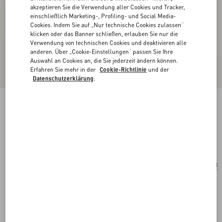
akzeptieren Sie die Verwendung aller Cookies und Tracker,
einschließlich Marketing-, Profiling- und Social Media-
Cookies. Indem Sie auf „Nur technische Cookies zulassen“
klicken oder das Banner schließen, erlauben Sie nur die
Verwendung von technischen Cookies und deaktivieren alle
anderen. Über „Cookie-Einstellungen“ passen Sie Ihre
Auswahl an Cookies an, die Sie jederzeit ändern können.
Erfahren Sie mehr in der
Cookie-Richtlinie
und der
Datenschutzerklärung
.
Chez Valentino Ohrring Aus Metall Und Emaille
palladium
Kaufen
Kaufen
UNI
Größe:
Kostenloser Versand und Rücksendung
In der Boutique finden
Express-Kauf