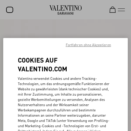
SALE
NEUHEITEN
Fortfahren ohne Akzeptieren
ROCKSTUD
COOKIES AUF
DAMEN
VALENTINO.COM
HERREN
Valentino verwendet Cookies und andere Tracking-
Technologien, um das ordnungsgemäße Funktionieren der
TASCHEN
Website zu gewährleisten (dank technischer Cookies) und,
mit Ihrer Zustimmung, um Inhalte zu personalisieren,
GESCHENKE
gezielte Werbemitteilungen zu versenden, Analysen des
Nutzerverhaltens und der Wirksamkeit seiner
SCHMUCK
Werbekampagnen durchzuführen und bestimmte
Informationen an seine Partner weiterzugeben, darunter
V-UNIVERSE
Meta, Google und TikTok (unter Verwendung von Profiling-
und Marketing-Cookies und -Technologien von Erst- und