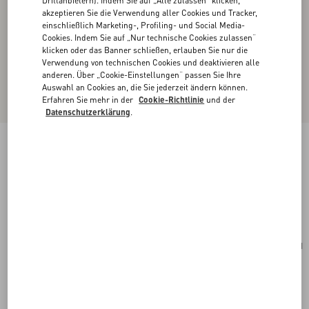
Drittanbietern). Indem Sie auf „Alle zulassen“ klicken,
akzeptieren Sie die Verwendung aller Cookies und Tracker,
einschließlich Marketing-, Profiling- und Social Media-
Cookies. Indem Sie auf „Nur technische Cookies zulassen“
klicken oder das Banner schließen, erlauben Sie nur die
Verwendung von technischen Cookies und deaktivieren alle
anderen. Über „Cookie-Einstellungen“ passen Sie Ihre
Auswahl an Cookies an, die Sie jederzeit ändern können.
Erfahren Sie mehr in der
Cookie-Richtlinie
und der
Datenschutzerklärung
.
Valentino Garavani Antibes Mittelgrosser
Shopper Aus Kalbsleder
tabak
Kaufen
Kaufen
UNI
Größe:
Kostenloser Versand und Rücksendung
In der Boutique finden