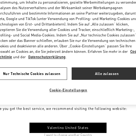
stimmung, um Inhalte zu personalisieren, gezielte Werbemitteilungen zu versende
alysen des Nutzerverhaltens und der Wirksamkeit seiner Werbekampagnen
rchzuführen und bestimmte Informationen an seine Partner weiterzugeben, darunt
ta, Google und TikTok (unter Verwendung von Profiling- und Marketing-Cookies un
chnologien von Erst- und Drittanbietern). Indem Sie auf „Alle zulassen“ klicken,
zeptieren Sie die Verwendung aller Cookies und Tracker, einschließlich Marketing-,
ofiling- und Social Media-Cookies. Indem Sie auf „Nur technische Cookies zulassen
icken oder das Banner schließen, erlauben Sie nur die Verwendung von technischen
okies und deaktivieren alle anderen. Über „Cookie-Einstellungen“ passen Sie Ihre
swahl an Cookies an, die Sie jederzeit ändern können. Erfahren Sie mehr in der
Coo
chtlinie
und der
Datenschutzerklärung
.
Nur Technische Cookies zulassen
Alle zulassen
Cookie-Einstellungen
me to Valentino Germany
e you get the best service, we recommend visiting the following website:
Valentino United States
I want to choose another Country