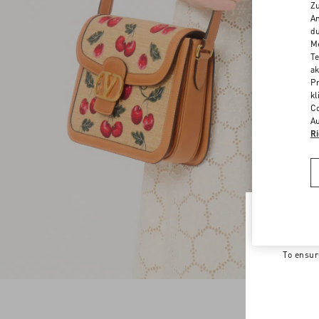
Zu
An
du
Me
Te
ak
Pr
kl
Co
Au
Ri
Welco
To ensur