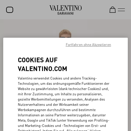
SALE
NEUHEITEN
Fortfahren ohne Akzeptieren
ROCKSTUD
COOKIES AUF
DAMEN
VALENTINO.COM
HERREN
Valentino verwendet Cookies und andere Tracking-
Technologien, um das ordnungsgemäße Funktionieren der
TASCHEN
Website zu gewährleisten (dank technischer Cookies) und,
mit Ihrer Zustimmung, um Inhalte zu personalisieren,
GESCHENKE
gezielte Werbemitteilungen zu versenden, Analysen des
Nutzerverhaltens und der Wirksamkeit seiner
SCHMUCK
Werbekampagnen durchzuführen und bestimmte
Informationen an seine Partner weiterzugeben, darunter
V-UNIVERSE
Meta, Google und TikTok (unter Verwendung von Profiling-
und Marketing-Cookies und -Technologien von Erst- und
Drittanbietern). Indem Sie auf „Alle zulassen“ klicken,