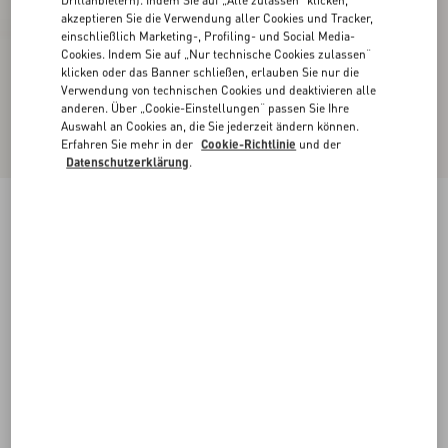
akzeptieren Sie die Verwendung aller Cookies und Tracker,
einschließlich Marketing-, Profiling- und Social Media-
Cookies. Indem Sie auf „Nur technische Cookies zulassen“
klicken oder das Banner schließen, erlauben Sie nur die
Verwendung von technischen Cookies und deaktivieren alle
anderen. Über „Cookie-Einstellungen“ passen Sie Ihre
Auswahl an Cookies an, die Sie jederzeit ändern können.
Erfahren Sie mehr in der
Cookie-Richtlinie
und der
Datenschutzerklärung
.
Urbie Stiefelette Aus Kalbsleder
schwarz
38
38.5
39
39.5
40
40.5
41
41.5
Größe:
42
42.5
43
43.5
44
44.5
45
45.5
Größenleitfaden
Kaufen
Kaufen
46
Kostenloser Versand und Rücksendung