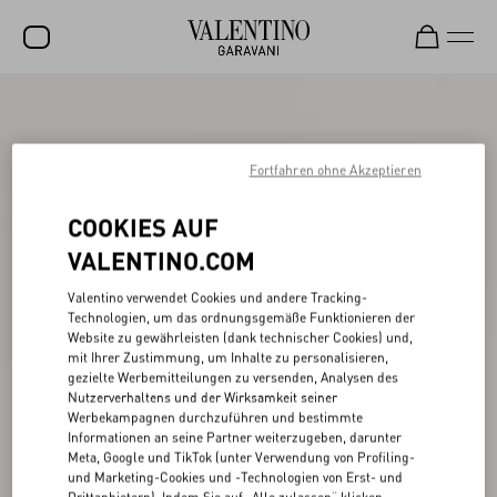
SALE
NEUHEITEN
Fortfahren ohne Akzeptieren
ROCKSTUD
COOKIES AUF
DAMEN
VALENTINO.COM
HERREN
Valentino verwendet Cookies und andere Tracking-
Technologien, um das ordnungsgemäße Funktionieren der
TASCHEN
Website zu gewährleisten (dank technischer Cookies) und,
mit Ihrer Zustimmung, um Inhalte zu personalisieren,
GESCHENKE
gezielte Werbemitteilungen zu versenden, Analysen des
Nutzerverhaltens und der Wirksamkeit seiner
SCHMUCK
Werbekampagnen durchzuführen und bestimmte
Informationen an seine Partner weiterzugeben, darunter
V-UNIVERSE
Meta, Google und TikTok (unter Verwendung von Profiling-
und Marketing-Cookies und -Technologien von Erst- und
Drittanbietern). Indem Sie auf „Alle zulassen“ klicken,