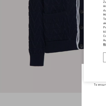
Zu
An
du
Me
Te
ak
Pr
kl
Co
Au
Ri
Welco
To ensur