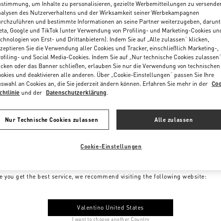
stimmung, um Inhalte zu personalisieren, gezielte Werbemitteilungen zu versende
alysen des Nutzerverhaltens und der Wirksamkeit seiner Werbekampagnen
rchzuführen und bestimmte Informationen an seine Partner weiterzugeben, darunt
ta, Google und TikTok (unter Verwendung von Profiling- und Marketing-Cookies un
chnologien von Erst- und Drittanbietern). Indem Sie auf „Alle zulassen“ klicken,
zeptieren Sie die Verwendung aller Cookies und Tracker, einschließlich Marketing-,
ofiling- und Social Media-Cookies. Indem Sie auf „Nur technische Cookies zulassen
icken oder das Banner schließen, erlauben Sie nur die Verwendung von technischen
okies und deaktivieren alle anderen. Über „Cookie-Einstellungen“ passen Sie Ihre
swahl an Cookies an, die Sie jederzeit ändern können. Erfahren Sie mehr in der
Coo
chtlinie
und der
Datenschutzerklärung
.
Nur Technische Cookies zulassen
Alle zulassen
Cookie-Einstellungen
me to Valentino Germany
e you get the best service, we recommend visiting the following website:
Valentino United States
I want to choose another Country