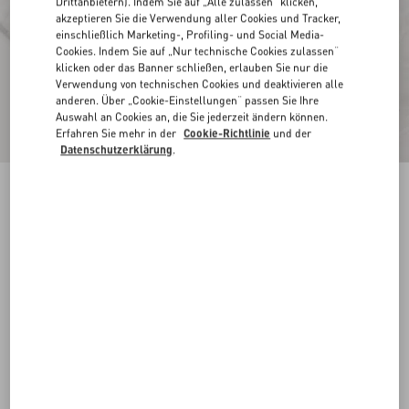
Drittanbietern). Indem Sie auf „Alle zulassen“ klicken,
akzeptieren Sie die Verwendung aller Cookies und Tracker,
einschließlich Marketing-, Profiling- und Social Media-
Cookies. Indem Sie auf „Nur technische Cookies zulassen“
klicken oder das Banner schließen, erlauben Sie nur die
Verwendung von technischen Cookies und deaktivieren alle
anderen. Über „Cookie-Einstellungen“ passen Sie Ihre
Auswahl an Cookies an, die Sie jederzeit ändern können.
Erfahren Sie mehr in der
Cookie-Richtlinie
und der
Datenschutzerklärung
.
Overshirt Aus Baumwollcanvas Mit Toile
Iconographe-Muster
elfenbein
44
46
48
50
52
54
56
58
Größe:
Kaufen
Kaufen
Größenleitfaden
Kostenloser Versand und Rücksendung