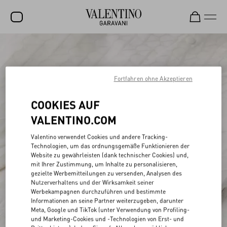
SALE
NEUHEITEN
Fortfahren ohne Akzeptieren
ROCKSTUD
COOKIES AUF
DAMEN
VALENTINO.COM
HERREN
Valentino verwendet Cookies und andere Tracking-
Technologien, um das ordnungsgemäße Funktionieren der
TASCHEN
Website zu gewährleisten (dank technischer Cookies) und,
mit Ihrer Zustimmung, um Inhalte zu personalisieren,
GESCHENKE
gezielte Werbemitteilungen zu versenden, Analysen des
Nutzerverhaltens und der Wirksamkeit seiner
SCHMUCK
Werbekampagnen durchzuführen und bestimmte
Informationen an seine Partner weiterzugeben, darunter
V-UNIVERSE
Meta, Google und TikTok (unter Verwendung von Profiling-
und Marketing-Cookies und -Technologien von Erst- und