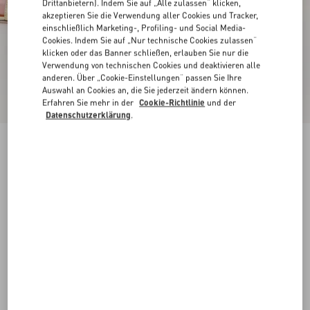
Drittanbietern). Indem Sie auf „Alle zulassen“ klicken,
akzeptieren Sie die Verwendung aller Cookies und Tracker,
einschließlich Marketing-, Profiling- und Social Media-
Cookies. Indem Sie auf „Nur technische Cookies zulassen“
klicken oder das Banner schließen, erlauben Sie nur die
Verwendung von technischen Cookies und deaktivieren alle
anderen. Über „Cookie-Einstellungen“ passen Sie Ihre
Auswahl an Cookies an, die Sie jederzeit ändern können.
Erfahren Sie mehr in der
Cookie-Richtlinie
und der
Datenschutzerklärung
.
Neu
Studdy Sandalen Aus Beschichtetem
Nappaleder, 100 Mm
antique brass
35
35.5
36
36.5
37
37.5
38
38.5
Größe:
Kaufen
Kaufen
39
39.5
40
40.5
41
41.5
42
Größenleitfaden