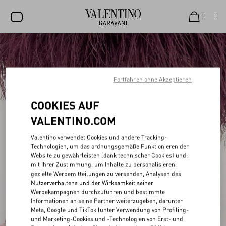
SALE
NEUHEITEN
Fortfahren ohne Akzeptieren
ROCKSTUD
COOKIES AUF
DAMEN
VALENTINO.COM
HERREN
Valentino verwendet Cookies und andere Tracking-
TASCHEN
Technologien, um das ordnungsgemäße Funktionieren der
Website zu gewährleisten (dank technischer Cookies) und,
GESCHENKE
mit Ihrer Zustimmung, um Inhalte zu personalisieren,
gezielte Werbemitteilungen zu versenden, Analysen des
Nutzerverhaltens und der Wirksamkeit seiner
SCHMUCK
Werbekampagnen durchzuführen und bestimmte
Informationen an seine Partner weiterzugeben, darunter
V-UNIVERSE
Meta, Google und TikTok (unter Verwendung von Profiling-
und Marketing-Cookies und -Technologien von Erst- und