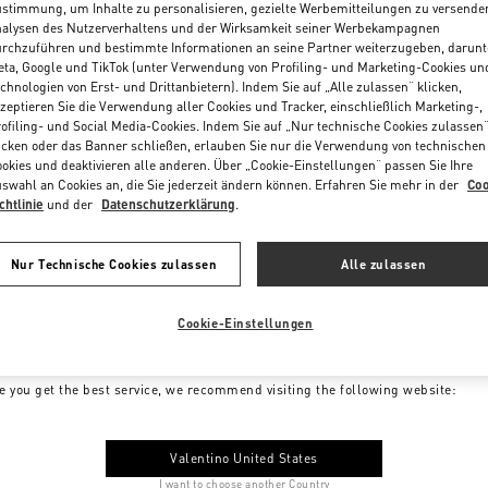
stimmung, um Inhalte zu personalisieren, gezielte Werbemitteilungen zu versende
alysen des Nutzerverhaltens und der Wirksamkeit seiner Werbekampagnen
rchzuführen und bestimmte Informationen an seine Partner weiterzugeben, darunt
ta, Google und TikTok (unter Verwendung von Profiling- und Marketing-Cookies un
chnologien von Erst- und Drittanbietern). Indem Sie auf „Alle zulassen“ klicken,
zeptieren Sie die Verwendung aller Cookies und Tracker, einschließlich Marketing-,
ofiling- und Social Media-Cookies. Indem Sie auf „Nur technische Cookies zulassen
icken oder das Banner schließen, erlauben Sie nur die Verwendung von technischen
okies und deaktivieren alle anderen. Über „Cookie-Einstellungen“ passen Sie Ihre
swahl an Cookies an, die Sie jederzeit ändern können. Erfahren Sie mehr in der
Coo
chtlinie
und der
Datenschutzerklärung
.
Nur Technische Cookies zulassen
Alle zulassen
Cookie-Einstellungen
me to Valentino Germany
e you get the best service, we recommend visiting the following website:
Valentino United States
I want to choose another Country