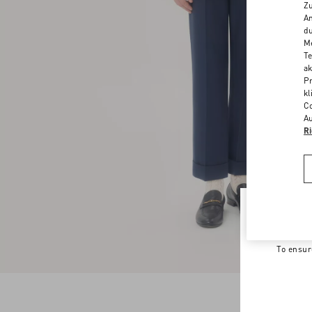
Zu
An
du
Me
Te
ak
Pr
kl
Co
Au
Ri
Welco
To ensur