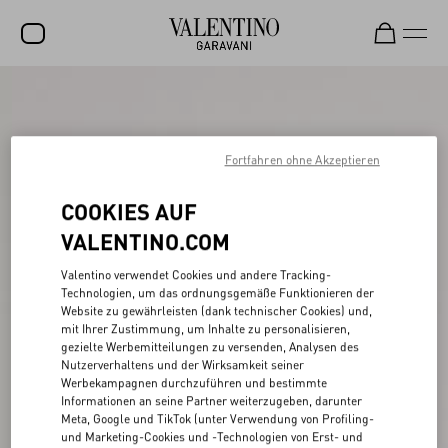
SALE
NEUHEITEN
Fortfahren ohne Akzeptieren
ROCKSTUD
COOKIES AUF
DAMEN
VALENTINO.COM
HERREN
Valentino verwendet Cookies und andere Tracking-
TASCHEN
Technologien, um das ordnungsgemäße Funktionieren der
Website zu gewährleisten (dank technischer Cookies) und,
GESCHENKE
mit Ihrer Zustimmung, um Inhalte zu personalisieren,
gezielte Werbemitteilungen zu versenden, Analysen des
SCHMUCK
Nutzerverhaltens und der Wirksamkeit seiner
Werbekampagnen durchzuführen und bestimmte
V-UNIVERSE
Informationen an seine Partner weiterzugeben, darunter
Meta, Google und TikTok (unter Verwendung von Profiling-
und Marketing-Cookies und -Technologien von Erst- und