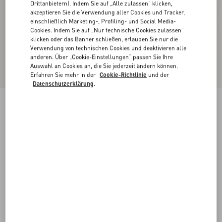
Drittanbietern). Indem Sie auf „Alle zulassen“ klicken,
akzeptieren Sie die Verwendung aller Cookies und Tracker,
einschließlich Marketing-, Profiling- und Social Media-
Cookies. Indem Sie auf „Nur technische Cookies zulassen“
klicken oder das Banner schließen, erlauben Sie nur die
Verwendung von technischen Cookies und deaktivieren alle
anderen. Über „Cookie-Einstellungen“ passen Sie Ihre
Auswahl an Cookies an, die Sie jederzeit ändern können.
Erfahren Sie mehr in der
Cookie-Richtlinie
und der
Datenschutzerklärung
.
Midi Rock Aus Satin Mit Schleife Aus Taft
mauve
36
38
40
42
44
46
48
50
Größe:
Kaufen
Kaufen
Größenleitfaden
Kostenloser Versand und Rücksendung
In der Boutique finden