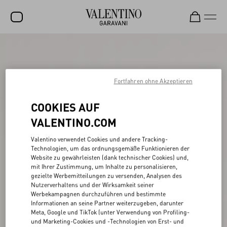
SALE
NEUHEITEN
Fortfahren ohne Akzeptieren
ROCKSTUD
COOKIES AUF
DAMEN
VALENTINO.COM
HERREN
Valentino verwendet Cookies und andere Tracking-
TASCHEN
Technologien, um das ordnungsgemäße Funktionieren der
Website zu gewährleisten (dank technischer Cookies) und,
GESCHENKE
mit Ihrer Zustimmung, um Inhalte zu personalisieren,
gezielte Werbemitteilungen zu versenden, Analysen des
SCHMUCK
Nutzerverhaltens und der Wirksamkeit seiner
Werbekampagnen durchzuführen und bestimmte
V-UNIVERSE
Informationen an seine Partner weiterzugeben, darunter
Meta, Google und TikTok (unter Verwendung von Profiling-
und Marketing-Cookies und -Technologien von Erst- und