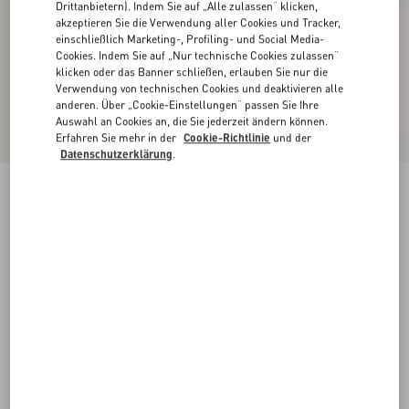
Drittanbietern). Indem Sie auf „Alle zulassen“ klicken,
akzeptieren Sie die Verwendung aller Cookies und Tracker,
einschließlich Marketing-, Profiling- und Social Media-
Cookies. Indem Sie auf „Nur technische Cookies zulassen“
klicken oder das Banner schließen, erlauben Sie nur die
Verwendung von technischen Cookies und deaktivieren alle
anderen. Über „Cookie-Einstellungen“ passen Sie Ihre
Auswahl an Cookies an, die Sie jederzeit ändern können.
Erfahren Sie mehr in der
Cookie-Richtlinie
und der
Datenschutzerklärung
.
Midi Rock Aus Satin Mit Schleife Aus Taft
schwarz
36
38
40
42
44
46
48
50
Größe:
Kaufen
Kaufen
Größenleitfaden
Kostenloser Versand und Rücksendung
In der Boutique finden