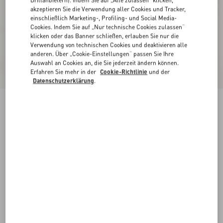
Drittanbietern). Indem Sie auf „Alle zulassen“ klicken,
akzeptieren Sie die Verwendung aller Cookies und Tracker,
einschließlich Marketing-, Profiling- und Social Media-
Cookies. Indem Sie auf „Nur technische Cookies zulassen“
klicken oder das Banner schließen, erlauben Sie nur die
Verwendung von technischen Cookies und deaktivieren alle
anderen. Über „Cookie-Einstellungen“ passen Sie Ihre
Auswahl an Cookies an, die Sie jederzeit ändern können.
Erfahren Sie mehr in der
Cookie-Richtlinie
und der
Datenschutzerklärung
.
Sangallo-Shorts Mit Fleur A Jours Blumenmotiv
rosa
36
38
40
42
44
46
48
50
Größe:
Kaufen
Kaufen
Größenleitfaden
Kostenloser Versand und Rücksendung
In der Boutique finden