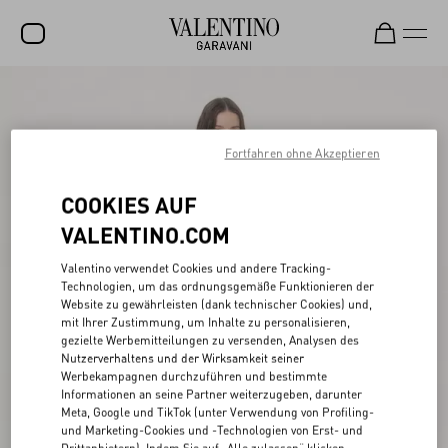
SALE
NEUHEITEN
Fortfahren ohne Akzeptieren
ROCKSTUD
COOKIES AUF
DAMEN
VALENTINO.COM
HERREN
Valentino verwendet Cookies und andere Tracking-
Technologien, um das ordnungsgemäße Funktionieren der
TASCHEN
Website zu gewährleisten (dank technischer Cookies) und,
mit Ihrer Zustimmung, um Inhalte zu personalisieren,
GESCHENKE
gezielte Werbemitteilungen zu versenden, Analysen des
Nutzerverhaltens und der Wirksamkeit seiner
SCHMUCK
Werbekampagnen durchzuführen und bestimmte
Informationen an seine Partner weiterzugeben, darunter
V-UNIVERSE
Meta, Google und TikTok (unter Verwendung von Profiling-
und Marketing-Cookies und -Technologien von Erst- und