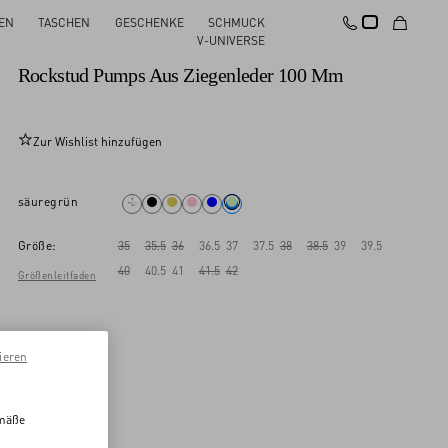
EN
TASCHEN
GESCHENKE
SCHMUCK
Neu
V-UNIVERSE
Rockstud Pumps Aus Ziegenleder 100 Mm
Zur Wishlist hinzufügen
säuregrün
Größe:
35
35.5
36
36.5
37
37.5
38
38.5
39
39.5
40
40.5
41
41.5
42
Größenleitfaden
ieren
emäße