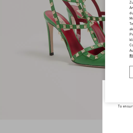
Zu
An
du
Me
Te
ak
Pr
kl
Co
Au
Ri
Welco
To ensur