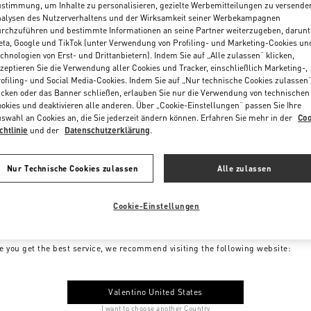
stimmung, um Inhalte zu personalisieren, gezielte Werbemitteilungen zu versende
alysen des Nutzerverhaltens und der Wirksamkeit seiner Werbekampagnen
rchzuführen und bestimmte Informationen an seine Partner weiterzugeben, darunt
ta, Google und TikTok (unter Verwendung von Profiling- und Marketing-Cookies un
chnologien von Erst- und Drittanbietern). Indem Sie auf „Alle zulassen“ klicken,
zeptieren Sie die Verwendung aller Cookies und Tracker, einschließlich Marketing-,
ofiling- und Social Media-Cookies. Indem Sie auf „Nur technische Cookies zulassen
icken oder das Banner schließen, erlauben Sie nur die Verwendung von technischen
okies und deaktivieren alle anderen. Über „Cookie-Einstellungen“ passen Sie Ihre
swahl an Cookies an, die Sie jederzeit ändern können. Erfahren Sie mehr in der
Coo
chtlinie
und der
Datenschutzerklärung
.
Nur Technische Cookies zulassen
Alle zulassen
Cookie-Einstellungen
me to Valentino Germany
e you get the best service, we recommend visiting the following website:
Valentino United States
I want to choose another Country