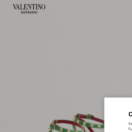
Va
Fu