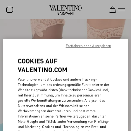
SALE
NEUHEITEN
Fortfahren ohne Akzeptieren
ROCKSTUD
COOKIES AUF
DAMEN
VALENTINO.COM
HERREN
Valentino verwendet Cookies und andere Tracking-
Technologien, um das ordnungsgemäße Funktionieren der
TASCHEN
Website zu gewährleisten (dank technischer Cookies) und,
mit Ihrer Zustimmung, um Inhalte zu personalisieren,
GESCHENKE
gezielte Werbemitteilungen zu versenden, Analysen des
Nutzerverhaltens und der Wirksamkeit seiner
SCHMUCK
Werbekampagnen durchzuführen und bestimmte
Informationen an seine Partner weiterzugeben, darunter
V-UNIVERSE
Meta, Google und TikTok (unter Verwendung von Profiling-
und Marketing-Cookies und -Technologien von Erst- und