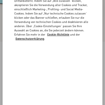
Drittanbietern). Indem Sie auf „Alle zulassen“ klicken,
akzeptieren Sie die Verwendung aller Cookies und Tracker,
einschließlich Marketing-, Profiling- und Social Media-
Cookies. Indem Sie auf „Nur technische Cookies zulassen“
klicken oder das Banner schließen, erlauben Sie nur die
Verwendung von technischen Cookies und deaktivieren alle
anderen. Über „Cookie-Einstellungen“ passen Sie Ihre
Auswahl an Cookies an, die Sie jederzeit ändern können.
Erfahren Sie mehr in der
Cookie-Richtlinie
und der
Datenschutzerklärung
.
Neu
Rockstud Pumps Aus Ziegenleder 100 Mm
himmelblau
35
35.5
36
36.5
37
37.5
38
38.5
Größe:
Kaufen
Kaufen
39
39.5
40
40.5
41
41.5
42
Größenleitfaden
Kostenloser Versand und Rücksendung