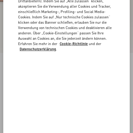
Drittanbietern). Indem Sie auf „Alle zulassen“ klicken,
akzeptieren Sie die Verwendung aller Cookies und Tracker,
einschließlich Marketing-, Profiling- und Social Media-
Cookies. Indem Sie auf „Nur technische Cookies zulassen“
klicken oder das Banner schließen, erlauben Sie nur die
Verwendung von technischen Cookies und deaktivieren alle
anderen. Über „Cookie-Einstellungen“ passen Sie Ihre
Auswahl an Cookies an, die Sie jederzeit ändern können.
Erfahren Sie mehr in der
Cookie-Richtlinie
und der
Datenschutzerklärung
.
Neu
Rockstud Pumps Aus Ziegenleder 40 Mm
phard
35
35.5
36
36.5
37
37.5
38
38.5
Größe:
Kaufen
Kaufen
39
39.5
40
40.5
41
41.5
42
Größenleitfaden
Kostenloser Versand und Rücksendung