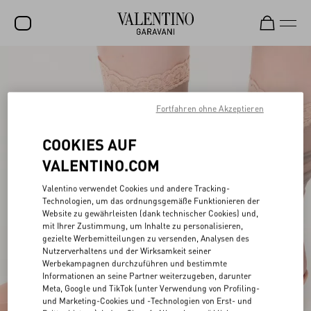
SALE
NEUHEITEN
Fortfahren ohne Akzeptieren
ROCKSTUD
COOKIES AUF
DAMEN
VALENTINO.COM
HERREN
Valentino verwendet Cookies und andere Tracking-
Technologien, um das ordnungsgemäße Funktionieren der
TASCHEN
Website zu gewährleisten (dank technischer Cookies) und,
mit Ihrer Zustimmung, um Inhalte zu personalisieren,
GESCHENKE
gezielte Werbemitteilungen zu versenden, Analysen des
Nutzerverhaltens und der Wirksamkeit seiner
SCHMUCK
Werbekampagnen durchzuführen und bestimmte
Informationen an seine Partner weiterzugeben, darunter
V-UNIVERSE
Meta, Google und TikTok (unter Verwendung von Profiling-
und Marketing-Cookies und -Technologien von Erst- und