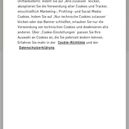
Drittanbietern). Indem Sie auf „Alle zulassen“ klicken,
akzeptieren Sie die Verwendung aller Cookies und Tracker,
einschließlich Marketing-, Profiling- und Social Media-
Cookies. Indem Sie auf „Nur technische Cookies zulassen“
klicken oder das Banner schließen, erlauben Sie nur die
Verwendung von technischen Cookies und deaktivieren alle
anderen. Über „Cookie-Einstellungen“ passen Sie Ihre
Auswahl an Cookies an, die Sie jederzeit ändern können.
Erfahren Sie mehr in der
Cookie-Richtlinie
und der
Datenschutzerklärung
.
Neu
Rockstud Pumps Aus Ziegenleder 40 Mm
schwarz
35
35.5
36
36.5
37
37.5
38
38.5
Größe:
Kaufen
Kaufen
39
39.5
40
40.5
41
41.5
42
Größenleitfaden
Kostenloser Versand und Rücksendung