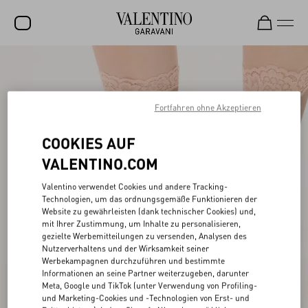
SALE
NEUHEITEN
Fortfahren ohne Akzeptieren
ROCKSTUD
COOKIES AUF
DAMEN
VALENTINO.COM
HERREN
Valentino verwendet Cookies und andere Tracking-
Technologien, um das ordnungsgemäße Funktionieren der
TASCHEN
Website zu gewährleisten (dank technischer Cookies) und,
mit Ihrer Zustimmung, um Inhalte zu personalisieren,
GESCHENKE
gezielte Werbemitteilungen zu versenden, Analysen des
Nutzerverhaltens und der Wirksamkeit seiner
SCHMUCK
Werbekampagnen durchzuführen und bestimmte
Informationen an seine Partner weiterzugeben, darunter
V-UNIVERSE
Meta, Google und TikTok (unter Verwendung von Profiling-
und Marketing-Cookies und -Technologien von Erst- und