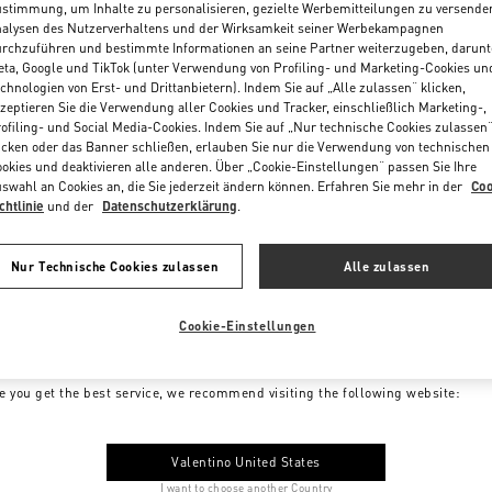
stimmung, um Inhalte zu personalisieren, gezielte Werbemitteilungen zu versende
alysen des Nutzerverhaltens und der Wirksamkeit seiner Werbekampagnen
rchzuführen und bestimmte Informationen an seine Partner weiterzugeben, darunt
ta, Google und TikTok (unter Verwendung von Profiling- und Marketing-Cookies un
chnologien von Erst- und Drittanbietern). Indem Sie auf „Alle zulassen“ klicken,
zeptieren Sie die Verwendung aller Cookies und Tracker, einschließlich Marketing-,
ofiling- und Social Media-Cookies. Indem Sie auf „Nur technische Cookies zulassen
icken oder das Banner schließen, erlauben Sie nur die Verwendung von technischen
okies und deaktivieren alle anderen. Über „Cookie-Einstellungen“ passen Sie Ihre
swahl an Cookies an, die Sie jederzeit ändern können. Erfahren Sie mehr in der
Coo
chtlinie
und der
Datenschutzerklärung
.
Nur Technische Cookies zulassen
Alle zulassen
Cookie-Einstellungen
me to Valentino Germany
e you get the best service, we recommend visiting the following website:
Valentino United States
I want to choose another Country