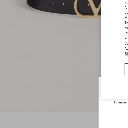
Zu
An
du
Me
Te
ak
Pr
kl
Co
Au
Ri
Welco
To ensur