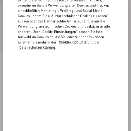
akzeptieren Sie die Verwendung aller Cookies und Tracker,
einschließlich Marketing-, Profiling- und Social Media-
Cookies. Indem Sie auf „Nur technische Cookies zulassen“
klicken oder das Banner schließen, erlauben Sie nur die
Verwendung von technischen Cookies und deaktivieren alle
anderen. Über „Cookie-Einstellungen“ passen Sie Ihre
Auswahl an Cookies an, die Sie jederzeit ändern können.
Erfahren Sie mehr in der
Cookie-Richtlinie
und der
Datenschutzerklärung
.
Pat Stiefelette Aus Ziegenleder
schwarz
38
38.5
39
39.5
40
40.5
41
41.5
Größe:
42
42.5
43
43.5
44
44.5
45
45.5
Größenleitfaden
Kaufen
Kaufen
46
Kostenloser Versand und Rücksendung