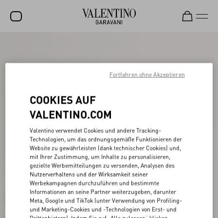
SALE
NEUHEITEN
Fortfahren ohne Akzeptieren
ROCKSTUD
COOKIES AUF
DAMEN
VALENTINO.COM
HERREN
Valentino verwendet Cookies und andere Tracking-
Technologien, um das ordnungsgemäße Funktionieren der
TASCHEN
Website zu gewährleisten (dank technischer Cookies) und,
mit Ihrer Zustimmung, um Inhalte zu personalisieren,
GESCHENKE
gezielte Werbemitteilungen zu versenden, Analysen des
Nutzerverhaltens und der Wirksamkeit seiner
SCHMUCK
Werbekampagnen durchzuführen und bestimmte
Informationen an seine Partner weiterzugeben, darunter
V-UNIVERSE
Meta, Google und TikTok (unter Verwendung von Profiling-
und Marketing-Cookies und -Technologien von Erst- und
Drittanbietern). Indem Sie auf „Alle zulassen“ klicken,