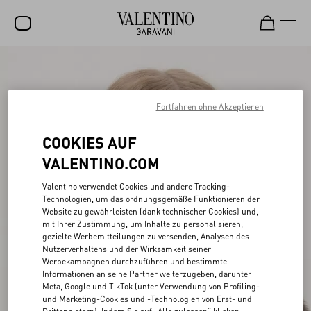
SALE
NEUHEITEN
Fortfahren ohne Akzeptieren
ROCKSTUD
COOKIES AUF
DAMEN
VALENTINO.COM
HERREN
Valentino verwendet Cookies und andere Tracking-
Technologien, um das ordnungsgemäße Funktionieren der
TASCHEN
Website zu gewährleisten (dank technischer Cookies) und,
mit Ihrer Zustimmung, um Inhalte zu personalisieren,
GESCHENKE
gezielte Werbemitteilungen zu versenden, Analysen des
Nutzerverhaltens und der Wirksamkeit seiner
SCHMUCK
Werbekampagnen durchzuführen und bestimmte
Informationen an seine Partner weiterzugeben, darunter
V-UNIVERSE
Meta, Google und TikTok (unter Verwendung von Profiling-
und Marketing-Cookies und -Technologien von Erst- und