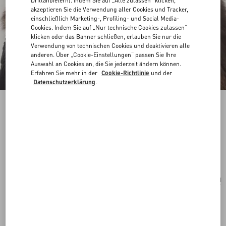
Drittanbietern). Indem Sie auf „Alle zulassen“ klicken,
akzeptieren Sie die Verwendung aller Cookies und Tracker,
einschließlich Marketing-, Profiling- und Social Media-
Cookies. Indem Sie auf „Nur technische Cookies zulassen“
klicken oder das Banner schließen, erlauben Sie nur die
Verwendung von technischen Cookies und deaktivieren alle
anderen. Über „Cookie-Einstellungen“ passen Sie Ihre
Auswahl an Cookies an, die Sie jederzeit ändern können.
Erfahren Sie mehr in der
Cookie-Richtlinie
und der
Datenschutzerklärung
.
Ovalette-Ohrringe Aus Metall, Perlen Und
Swarovski®-Kristallen
rhodium
Kaufen
Kaufen
UNI
Größe:
Kostenloser Versand und Rücksendung
In der Boutique finden