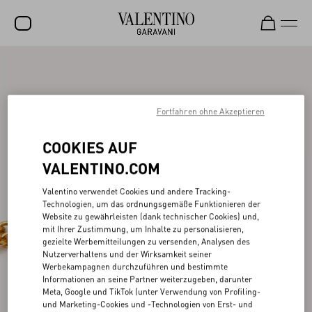
SALE
NEUHEITEN
Fortfahren ohne Akzeptieren
ROCKSTUD
COOKIES AUF
DAMEN
VALENTINO.COM
HERREN
Valentino verwendet Cookies und andere Tracking-
TASCHEN
Technologien, um das ordnungsgemäße Funktionieren der
Website zu gewährleisten (dank technischer Cookies) und,
GESCHENKE
mit Ihrer Zustimmung, um Inhalte zu personalisieren,
gezielte Werbemitteilungen zu versenden, Analysen des
SCHMUCK
Nutzerverhaltens und der Wirksamkeit seiner
Werbekampagnen durchzuführen und bestimmte
V-UNIVERSE
Informationen an seine Partner weiterzugeben, darunter
Meta, Google und TikTok (unter Verwendung von Profiling-
und Marketing-Cookies und -Technologien von Erst- und