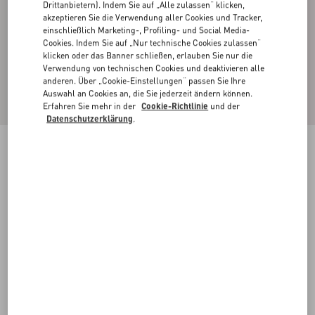
Drittanbietern). Indem Sie auf „Alle zulassen“ klicken,
akzeptieren Sie die Verwendung aller Cookies und Tracker,
einschließlich Marketing-, Profiling- und Social Media-
Cookies. Indem Sie auf „Nur technische Cookies zulassen“
klicken oder das Banner schließen, erlauben Sie nur die
Verwendung von technischen Cookies und deaktivieren alle
anderen. Über „Cookie-Einstellungen“ passen Sie Ihre
Auswahl an Cookies an, die Sie jederzeit ändern können.
Erfahren Sie mehr in der
Cookie-Richtlinie
und der
Datenschutzerklärung
.
Mini Vlogo Signature Ringset Aus Metall
gold
11
13
15
17
Größe:
Kaufen
Kaufen
Größenleitfaden
Kostenloser Versand und Rücksendung
In der Boutique finden