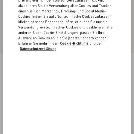
Drittanbietern). Indem Sie auf „Alle zulassen“ klicken,
akzeptieren Sie die Verwendung aller Cookies und Tracker,
einschließlich Marketing-, Profiling- und Social Media-
Cookies. Indem Sie auf „Nur technische Cookies zulassen“
klicken oder das Banner schließen, erlauben Sie nur die
Verwendung von technischen Cookies und deaktivieren alle
anderen. Über „Cookie-Einstellungen“ passen Sie Ihre
Auswahl an Cookies an, die Sie jederzeit ändern können.
Erfahren Sie mehr in der
Cookie-Richtlinie
und der
Datenschutzerklärung
.
Shorts Aus Leichtem Denim
denim
24
25
26
27
28
29
30
31
Größe:
Kaufen
Kaufen
32
33
34
36
Größenleitfaden
Kostenloser Versand und Rücksendung
In der Boutique finden