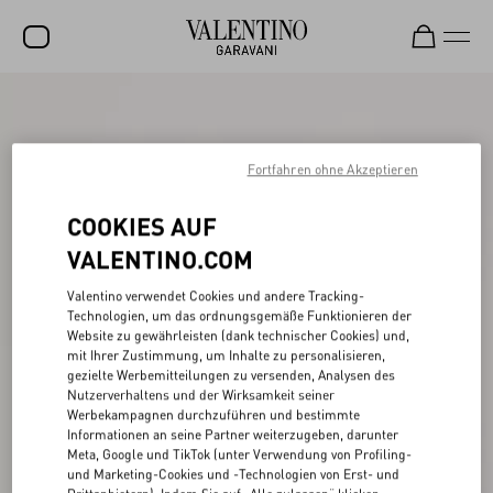
SALE
NEUHEITEN
Fortfahren ohne Akzeptieren
ROCKSTUD
COOKIES AUF
DAMEN
VALENTINO.COM
HERREN
Valentino verwendet Cookies und andere Tracking-
Technologien, um das ordnungsgemäße Funktionieren der
TASCHEN
Website zu gewährleisten (dank technischer Cookies) und,
mit Ihrer Zustimmung, um Inhalte zu personalisieren,
GESCHENKE
gezielte Werbemitteilungen zu versenden, Analysen des
Nutzerverhaltens und der Wirksamkeit seiner
SCHMUCK
Werbekampagnen durchzuführen und bestimmte
Informationen an seine Partner weiterzugeben, darunter
V-UNIVERSE
Meta, Google und TikTok (unter Verwendung von Profiling-
und Marketing-Cookies und -Technologien von Erst- und