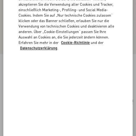
akzeptieren Sie die Verwendung aller Cookies und Tracker,
einschließlich Marketing-, Profiling- und Social Media-
Cookies. Indem Sie auf „Nur technische Cookies zulassen“
klicken oder das Banner schließen, erlauben Sie nur die
Verwendung von technischen Cookies und deaktivieren alle
anderen. Über „Cookie-Einstellungen“ passen Sie Ihre
Auswahl an Cookies an, die Sie jederzeit ändern können.
Erfahren Sie mehr in der
Cookie-Richtlinie
und der
Datenschutzerklärung
.
Je Les V Ohrringe Aus Metall Mit Kristallen
gold/crystal
Kaufen
Kaufen
UNI
Größe:
Kostenloser Versand und Rücksendung
In der Boutique finden
Express-Kauf