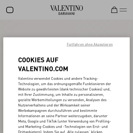
SALE
NEUHEITEN
Fortfahren ohne Akzeptieren
ROCKSTUD
COOKIES AUF
DAMEN
VALENTINO.COM
HERREN
Valentino verwendet Cookies und andere Tracking-
Technologien, um das ordnungsgemäße Funktionieren der
TASCHEN
Website zu gewährleisten (dank technischer Cookies) und,
mit Ihrer Zustimmung, um Inhalte zu personalisieren,
GESCHENKE
gezielte Werbemitteilungen zu versenden, Analysen des
Nutzerverhaltens und der Wirksamkeit seiner
SCHMUCK
Werbekampagnen durchzuführen und bestimmte
Informationen an seine Partner weiterzugeben, darunter
V-UNIVERSE
Meta, Google und TikTok (unter Verwendung von Profiling-
und Marketing-Cookies und -Technologien von Erst- und
Drittanbietern). Indem Sie auf „Alle zulassen“ klicken,