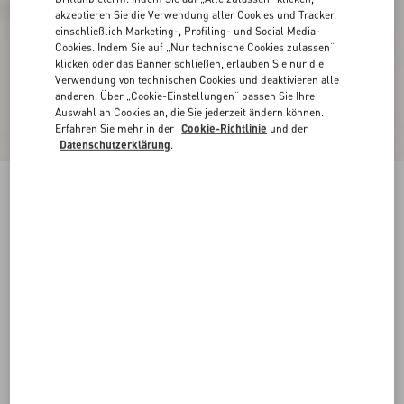
akzeptieren Sie die Verwendung aller Cookies und Tracker,
einschließlich Marketing-, Profiling- und Social Media-
Cookies. Indem Sie auf „Nur technische Cookies zulassen“
klicken oder das Banner schließen, erlauben Sie nur die
Verwendung von technischen Cookies und deaktivieren alle
anderen. Über „Cookie-Einstellungen“ passen Sie Ihre
Auswahl an Cookies an, die Sie jederzeit ändern können.
Erfahren Sie mehr in der
Cookie-Richtlinie
und der
Datenschutzerklärung
.
Freedots Xl Sneakers Aus Kalbsleder Und Kork
weiß
35
35.5
36
36.5
37
37.5
38
38.5
Größe:
Kaufen
Kaufen
39
39.5
40
40.5
41
41.5
Größenleitfaden
Kostenloser Versand und Rücksendung
In der Boutique finden