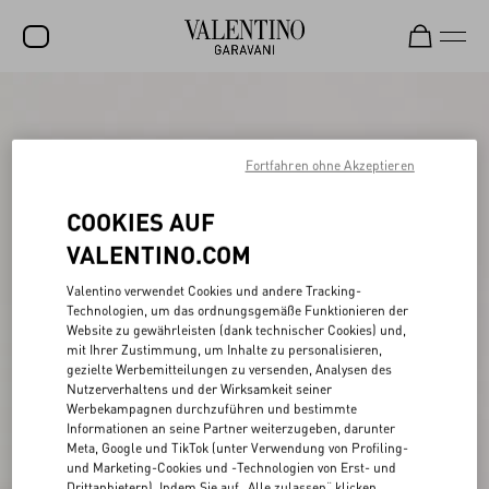
SALE
NEUHEITEN
Fortfahren ohne Akzeptieren
ROCKSTUD
COOKIES AUF
DAMEN
VALENTINO.COM
HERREN
Valentino verwendet Cookies und andere Tracking-
Technologien, um das ordnungsgemäße Funktionieren der
TASCHEN
Website zu gewährleisten (dank technischer Cookies) und,
mit Ihrer Zustimmung, um Inhalte zu personalisieren,
GESCHENKE
gezielte Werbemitteilungen zu versenden, Analysen des
Nutzerverhaltens und der Wirksamkeit seiner
SCHMUCK
Werbekampagnen durchzuführen und bestimmte
Informationen an seine Partner weiterzugeben, darunter
V-UNIVERSE
Meta, Google und TikTok (unter Verwendung von Profiling-
und Marketing-Cookies und -Technologien von Erst- und
Drittanbietern). Indem Sie auf „Alle zulassen“ klicken,