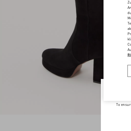
Zu
An
du
Me
Te
ak
Pr
kl
Co
Au
Ri
Welco
To ensur