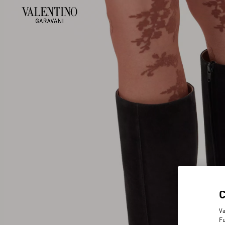
Va
Fu