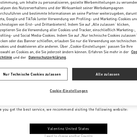
stimmung, um Inhalte zu personalisieren, gezielte Werbemitteilungen zu versende
alysen des Nutzerverhaltens und der Wirksamkeit seiner Werbekampagnen
rchzuführen und bestimmte Informationen an seine Partner weiterzugeben, darunt
ta, Google und TikTok (unter Verwendung von Profiling- und Marketing-Cookies un
chnologien von Erst- und Drittanbietern). Indem Sie auf „Alle zulassen“ klicken,
zeptieren Sie die Verwendung aller Cookies und Tracker, einschließlich Marketing-,
ofiling- und Social Media-Cookies. Indem Sie auf „Nur technische Cookies zulassen
icken oder das Banner schließen, erlauben Sie nur die Verwendung von technischen
okies und deaktivieren alle anderen. Über „Cookie-Einstellungen“ passen Sie Ihre
swahl an Cookies an, die Sie jederzeit ändern können. Erfahren Sie mehr in der
Coo
chtlinie
und der
Datenschutzerklärung
.
Nur Technische Cookies zulassen
Alle zulassen
Cookie-Einstellungen
me to Valentino Germany
e you get the best service, we recommend visiting the following website:
Valentino United States
I want to choose another Country