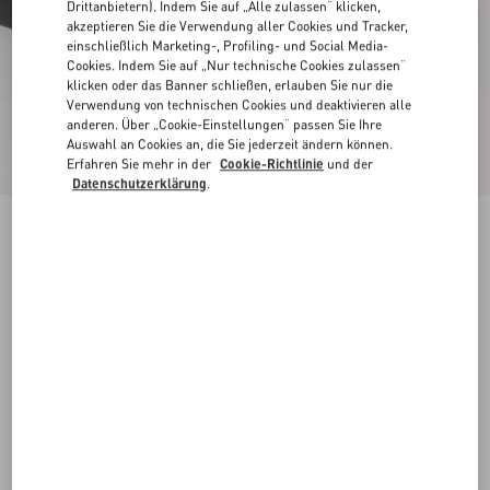
Drittanbietern). Indem Sie auf „Alle zulassen“ klicken,
akzeptieren Sie die Verwendung aller Cookies und Tracker,
einschließlich Marketing-, Profiling- und Social Media-
Cookies. Indem Sie auf „Nur technische Cookies zulassen“
klicken oder das Banner schließen, erlauben Sie nur die
Verwendung von technischen Cookies und deaktivieren alle
anderen. Über „Cookie-Einstellungen“ passen Sie Ihre
Auswahl an Cookies an, die Sie jederzeit ändern können.
Erfahren Sie mehr in der
Cookie-Richtlinie
und der
Datenschutzerklärung
.
Neu
Demivee-Sneaker Aus Mesh-Stoff Mit
Wildledereinsätzen
schwarz/grau
38
38.5
39
39.5
40
40.5
41
41.5
Größe:
42
42.5
43
43.5
44
44.5
45
45.5
Größenleitfaden
Kaufen
Kaufen
46