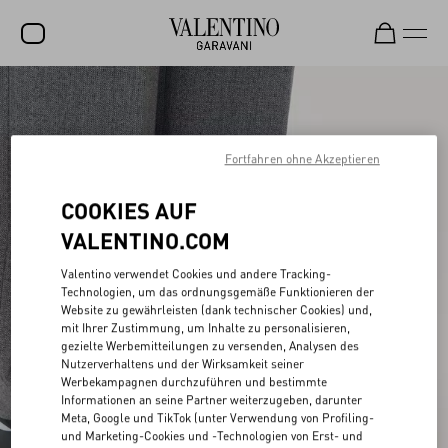
SALE
NEUHEITEN
Fortfahren ohne Akzeptieren
ROCKSTUD
COOKIES AUF
DAMEN
VALENTINO.COM
HERREN
Valentino verwendet Cookies und andere Tracking-
TASCHEN
Technologien, um das ordnungsgemäße Funktionieren der
Website zu gewährleisten (dank technischer Cookies) und,
GESCHENKE
mit Ihrer Zustimmung, um Inhalte zu personalisieren,
gezielte Werbemitteilungen zu versenden, Analysen des
SCHMUCK
Nutzerverhaltens und der Wirksamkeit seiner
Werbekampagnen durchzuführen und bestimmte
Informationen an seine Partner weiterzugeben, darunter
V-UNIVERSE
Meta, Google und TikTok (unter Verwendung von Profiling-
und Marketing-Cookies und -Technologien von Erst- und