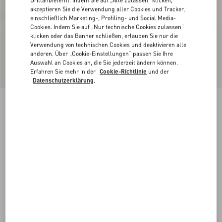
akzeptieren Sie die Verwendung aller Cookies und Tracker,
einschließlich Marketing-, Profiling- und Social Media-
Cookies. Indem Sie auf „Nur technische Cookies zulassen“
klicken oder das Banner schließen, erlauben Sie nur die
Verwendung von technischen Cookies und deaktivieren alle
anderen. Über „Cookie-Einstellungen“ passen Sie Ihre
Auswahl an Cookies an, die Sie jederzeit ändern können.
Erfahren Sie mehr in der
Cookie-Richtlinie
und der
Datenschutzerklärung
.
Valentino Garavani Dans Le Foyer Sandalen Aus
Satin Mit Kristall-Applikationen, 105 Mm
nude
35
35.5
36
36.5
37
37.5
38
38.5
Größe:
Kaufen
Kaufen
39
39.5
40
40.5
41
41.5
42
Größenleitfaden
Kostenloser Versand und Rücksendung