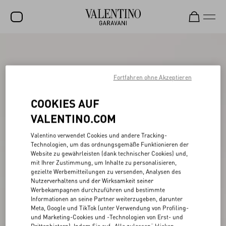
SALE
NEUHEITEN
Fortfahren ohne Akzeptieren
ROCKSTUD
COOKIES AUF
DAMEN
VALENTINO.COM
HERREN
Valentino verwendet Cookies und andere Tracking-
Technologien, um das ordnungsgemäße Funktionieren der
TASCHEN
Website zu gewährleisten (dank technischer Cookies) und,
mit Ihrer Zustimmung, um Inhalte zu personalisieren,
GESCHENKE
gezielte Werbemitteilungen zu versenden, Analysen des
Nutzerverhaltens und der Wirksamkeit seiner
SCHMUCK
Werbekampagnen durchzuführen und bestimmte
Informationen an seine Partner weiterzugeben, darunter
V-UNIVERSE
Meta, Google und TikTok (unter Verwendung von Profiling-
und Marketing-Cookies und -Technologien von Erst- und
Drittanbietern). Indem Sie auf „Alle zulassen“ klicken,