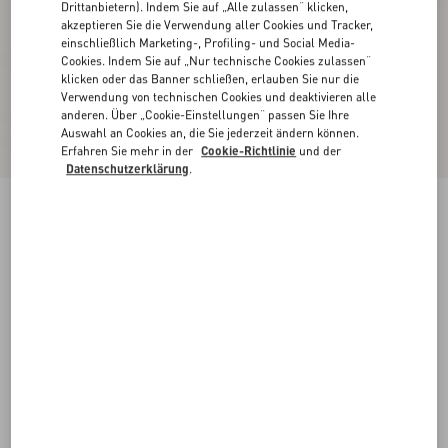
Drittanbietern). Indem Sie auf „Alle zulassen“ klicken,
akzeptieren Sie die Verwendung aller Cookies und Tracker,
einschließlich Marketing-, Profiling- und Social Media-
Cookies. Indem Sie auf „Nur technische Cookies zulassen“
klicken oder das Banner schließen, erlauben Sie nur die
Verwendung von technischen Cookies und deaktivieren alle
anderen. Über „Cookie-Einstellungen“ passen Sie Ihre
Auswahl an Cookies an, die Sie jederzeit ändern können.
Erfahren Sie mehr in der
Cookie-Richtlinie
und der
Datenschutzerklärung
.
Hemd Aus Crêpe De Chine
birke
36
38
40
42
44
46
48
50
Größe:
Kaufen
Kaufen
Größenleitfaden
Kostenloser Versand und Rücksendung
In der Boutique finden