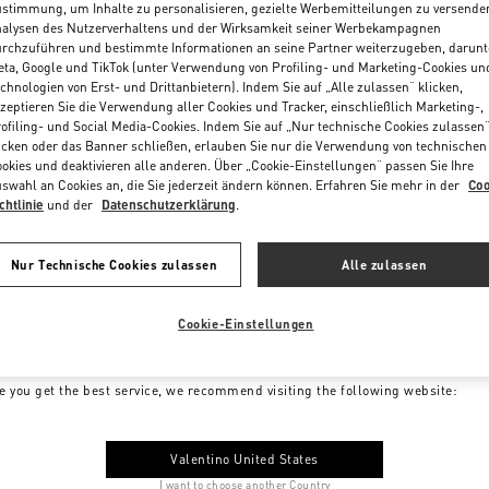
stimmung, um Inhalte zu personalisieren, gezielte Werbemitteilungen zu versende
alysen des Nutzerverhaltens und der Wirksamkeit seiner Werbekampagnen
rchzuführen und bestimmte Informationen an seine Partner weiterzugeben, darunt
ta, Google und TikTok (unter Verwendung von Profiling- und Marketing-Cookies un
chnologien von Erst- und Drittanbietern). Indem Sie auf „Alle zulassen“ klicken,
zeptieren Sie die Verwendung aller Cookies und Tracker, einschließlich Marketing-,
ofiling- und Social Media-Cookies. Indem Sie auf „Nur technische Cookies zulassen
icken oder das Banner schließen, erlauben Sie nur die Verwendung von technischen
okies und deaktivieren alle anderen. Über „Cookie-Einstellungen“ passen Sie Ihre
swahl an Cookies an, die Sie jederzeit ändern können. Erfahren Sie mehr in der
Coo
chtlinie
und der
Datenschutzerklärung
.
Nur Technische Cookies zulassen
Alle zulassen
Cookie-Einstellungen
me to Valentino Germany
e you get the best service, we recommend visiting the following website:
Valentino United States
I want to choose another Country