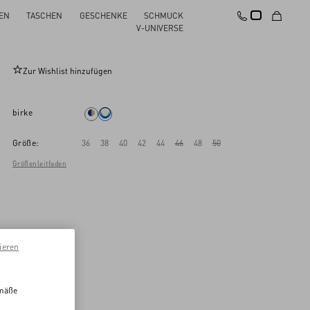
EN
TASCHEN
GESCHENKE
SCHMUCK
Hose Aus Crepe Couture
V-UNIVERSE
Zur Wishlist hinzufügen
birke
Größe:
36
38
40
42
44
46
48
50
Größenleitfaden
ieren
emäße