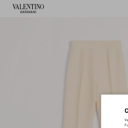
Va
Fu