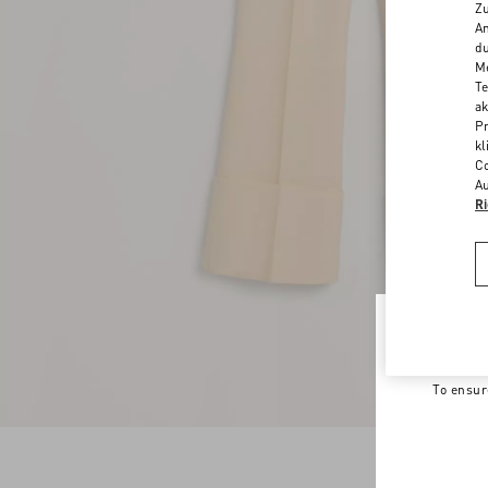
Zu
An
du
Me
Te
ak
Pr
kl
Co
Au
Ri
Welco
To ensur