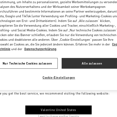
stimmung, um Inhalte zu personalisieren, gezielte Werbemitteilungen zu versende
alysen des Nutzerverhaltens und der Wirksamkeit seiner Werbekampagnen
rchzuführen und bestimmte Informationen an seine Partner weiterzugeben, darunt
ta, Google und TikTok (unter Verwendung von Profiling- und Marketing-Cookies un
chnologien von Erst- und Drittanbietern). Indem Sie auf „Alle zulassen“ klicken,
zeptieren Sie die Verwendung aller Cookies und Tracker, einschließlich Marketing-,
ofiling- und Social Media-Cookies. Indem Sie auf „Nur technische Cookies zulassen
icken oder das Banner schließen, erlauben Sie nur die Verwendung von technischen
okies und deaktivieren alle anderen. Über „Cookie-Einstellungen“ passen Sie Ihre
swahl an Cookies an, die Sie jederzeit ändern können. Erfahren Sie mehr in der
Coo
chtlinie
und der
Datenschutzerklärung
.
Nur Technische Cookies zulassen
Alle zulassen
Cookie-Einstellungen
me to Valentino Germany
e you get the best service, we recommend visiting the following website:
Valentino United States
I want to choose another Country