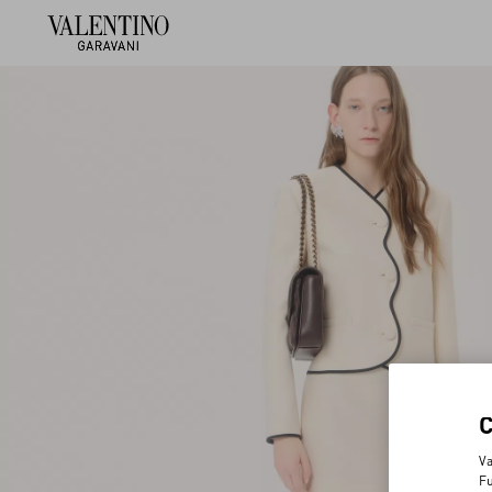
Va
Fu