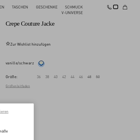
EN
TASCHEN
GESCHENKE
SCHMUCK
Neu
V-UNIVERSE
Crepe Couture Jacke
Zur Wishlist hinzufügen
vanille/schwarz
Größe:
36
38
40
42
44
46
48
50
Größenleitfaden
ieren
emäße