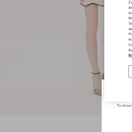
Zu
An
du
Me
Te
ak
Pr
kl
Co
Au
Ri
Welco
To ensur