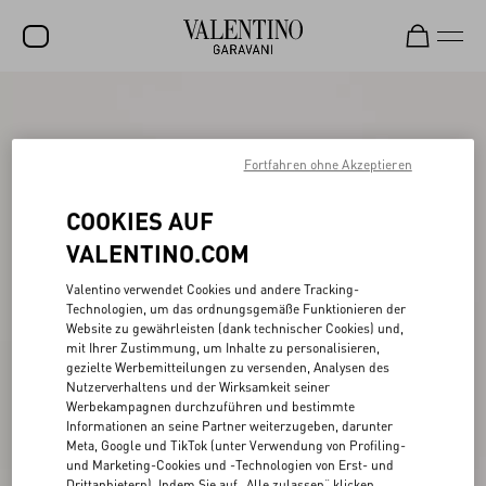
SALE
NEUHEITEN
Fortfahren ohne Akzeptieren
ROCKSTUD
COOKIES AUF
DAMEN
VALENTINO.COM
HERREN
Valentino verwendet Cookies und andere Tracking-
Technologien, um das ordnungsgemäße Funktionieren der
TASCHEN
Website zu gewährleisten (dank technischer Cookies) und,
mit Ihrer Zustimmung, um Inhalte zu personalisieren,
GESCHENKE
gezielte Werbemitteilungen zu versenden, Analysen des
Nutzerverhaltens und der Wirksamkeit seiner
SCHMUCK
Werbekampagnen durchzuführen und bestimmte
Informationen an seine Partner weiterzugeben, darunter
V-UNIVERSE
Meta, Google und TikTok (unter Verwendung von Profiling-
und Marketing-Cookies und -Technologien von Erst- und
Drittanbietern). Indem Sie auf „Alle zulassen“ klicken,