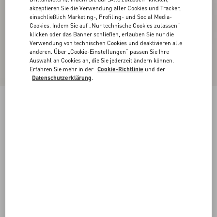
akzeptieren Sie die Verwendung aller Cookies und Tracker,
einschließlich Marketing-, Profiling- und Social Media-
Cookies. Indem Sie auf „Nur technische Cookies zulassen“
klicken oder das Banner schließen, erlauben Sie nur die
Verwendung von technischen Cookies und deaktivieren alle
anderen. Über „Cookie-Einstellungen“ passen Sie Ihre
Auswahl an Cookies an, die Sie jederzeit ändern können.
Erfahren Sie mehr in der
Cookie-Richtlinie
und der
Datenschutzerklärung
.
Pullover Aus Baumwolle
birke/provence blue/birke
XXS
XS
S
M
L
XL
Größe:
Kaufen
Kaufen
Größenleitfaden
Kostenloser Versand und Rücksendung
In der Boutique finden