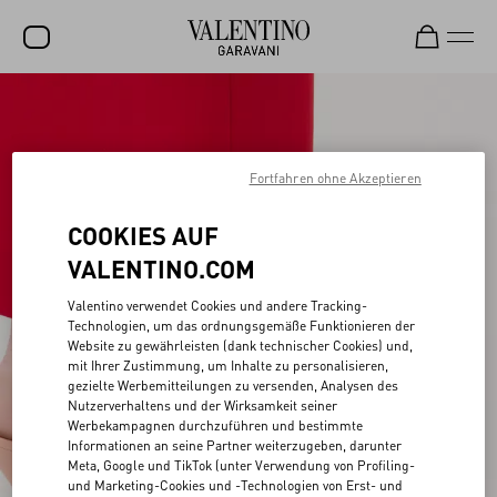
SALE
NEUHEITEN
Fortfahren ohne Akzeptieren
ROCKSTUD
COOKIES AUF
DAMEN
VALENTINO.COM
HERREN
Valentino verwendet Cookies und andere Tracking-
TASCHEN
Technologien, um das ordnungsgemäße Funktionieren der
Website zu gewährleisten (dank technischer Cookies) und,
GESCHENKE
mit Ihrer Zustimmung, um Inhalte zu personalisieren,
gezielte Werbemitteilungen zu versenden, Analysen des
SCHMUCK
Nutzerverhaltens und der Wirksamkeit seiner
Werbekampagnen durchzuführen und bestimmte
V-UNIVERSE
Informationen an seine Partner weiterzugeben, darunter
Meta, Google und TikTok (unter Verwendung von Profiling-
und Marketing-Cookies und -Technologien von Erst- und