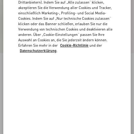
Drittanbietern). Indem Sie auf „Alle zulassen“ klicken,
akzeptieren Sie die Verwendung aller Cookies und Tracker,
einschließlich Marketing-, Profiling- und Social Media-
Cookies. Indem Sie auf „Nur technische Cookies zulassen“
klicken oder das Banner schließen, erlauben Sie nur die
Verwendung von technischen Cookies und deaktivieren alle
anderen. Über „Cookie-Einstellungen“ passen Sie Ihre
Auswahl an Cookies an, die Sie jederzeit ändern können.
Erfahren Sie mehr in der
Cookie-Richtlinie
und der
Datenschutzerklärung
.
Coeur Vipère Meshslide-Sandale, 105 Mm
rosa
35
35.5
36
36.5
37
37.5
38
38.5
Größe:
Kaufen
Kaufen
39
39.5
40
40.5
41
41.5
42
Größenleitfaden
Kostenloser Versand und Rücksendung
In der Boutique finden