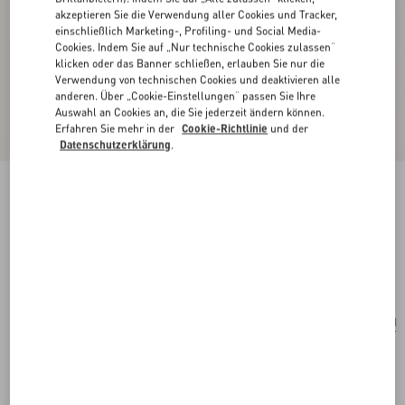
akzeptieren Sie die Verwendung aller Cookies und Tracker,
einschließlich Marketing-, Profiling- und Social Media-
Cookies. Indem Sie auf „Nur technische Cookies zulassen“
klicken oder das Banner schließen, erlauben Sie nur die
Verwendung von technischen Cookies und deaktivieren alle
anderen. Über „Cookie-Einstellungen“ passen Sie Ihre
Auswahl an Cookies an, die Sie jederzeit ändern können.
Erfahren Sie mehr in der
Cookie-Richtlinie
und der
Datenschutzerklärung
.
Coeur Royal Halskette Aus Metall, Harz,
Emaille Und Swarovski® Kristallen
multicolor
Kaufen
Kaufen
UNI
Größe:
Kostenloser Versand und Rücksendung
In der Boutique finden