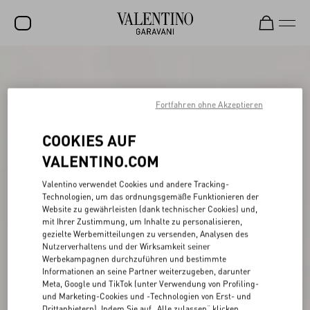
SALE
NEUHEITEN
Fortfahren ohne Akzeptieren
ROCKSTUD
COOKIES AUF
DAMEN
VALENTINO.COM
HERREN
Valentino verwendet Cookies und andere Tracking-
Technologien, um das ordnungsgemäße Funktionieren der
TASCHEN
Website zu gewährleisten (dank technischer Cookies) und,
mit Ihrer Zustimmung, um Inhalte zu personalisieren,
GESCHENKE
gezielte Werbemitteilungen zu versenden, Analysen des
Nutzerverhaltens und der Wirksamkeit seiner
SCHMUCK
Werbekampagnen durchzuführen und bestimmte
Informationen an seine Partner weiterzugeben, darunter
V-UNIVERSE
Meta, Google und TikTok (unter Verwendung von Profiling-
und Marketing-Cookies und -Technologien von Erst- und
Drittanbietern). Indem Sie auf „Alle zulassen“ klicken,