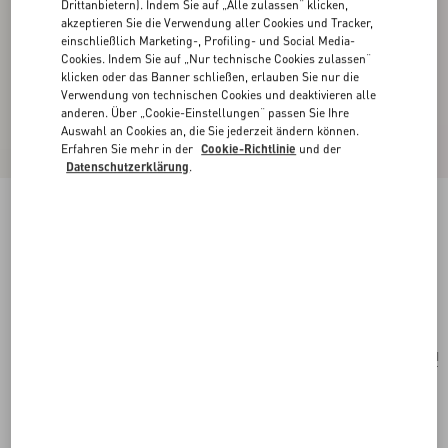
Drittanbietern). Indem Sie auf „Alle zulassen“ klicken,
akzeptieren Sie die Verwendung aller Cookies und Tracker,
einschließlich Marketing-, Profiling- und Social Media-
Cookies. Indem Sie auf „Nur technische Cookies zulassen“
klicken oder das Banner schließen, erlauben Sie nur die
Verwendung von technischen Cookies und deaktivieren alle
anderen. Über „Cookie-Einstellungen“ passen Sie Ihre
Auswahl an Cookies an, die Sie jederzeit ändern können.
Erfahren Sie mehr in der
Cookie-Richtlinie
und der
Datenschutzerklärung
.
Coeur Royal Halskette Aus Metall, Emaille Und
Swarovski® Kristallen
antique brass
Kaufen
Kaufen
UNI
Größe:
Kostenloser Versand und Rücksendung
In der Boutique finden