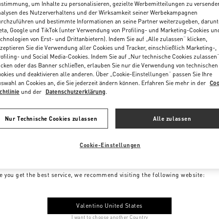
stimmung, um Inhalte zu personalisieren, gezielte Werbemitteilungen zu versende
alysen des Nutzerverhaltens und der Wirksamkeit seiner Werbekampagnen
rchzuführen und bestimmte Informationen an seine Partner weiterzugeben, darunt
ta, Google und TikTok (unter Verwendung von Profiling- und Marketing-Cookies un
chnologien von Erst- und Drittanbietern). Indem Sie auf „Alle zulassen“ klicken,
zeptieren Sie die Verwendung aller Cookies und Tracker, einschließlich Marketing-,
ofiling- und Social Media-Cookies. Indem Sie auf „Nur technische Cookies zulassen
icken oder das Banner schließen, erlauben Sie nur die Verwendung von technischen
okies und deaktivieren alle anderen. Über „Cookie-Einstellungen“ passen Sie Ihre
swahl an Cookies an, die Sie jederzeit ändern können. Erfahren Sie mehr in der
Coo
chtlinie
und der
Datenschutzerklärung
.
Nur Technische Cookies zulassen
Alle zulassen
Cookie-Einstellungen
me to Valentino Germany
e you get the best service, we recommend visiting the following website:
Valentino United States
I want to choose another Country