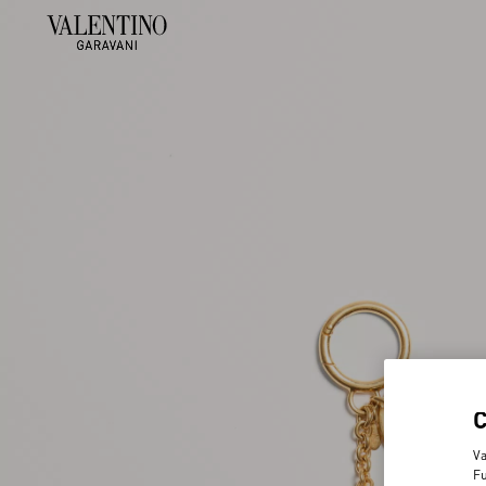
Va
Fu