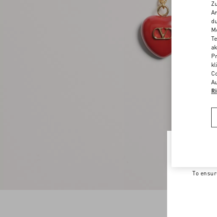
Zu
An
du
Me
Te
ak
Pr
kl
Co
Au
Ri
Welco
To ensur