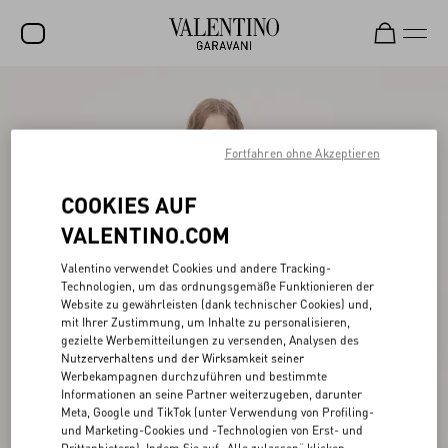
SALE
NEUHEITEN
Fortfahren ohne Akzeptieren
ROCKSTUD
COOKIES AUF
DAMEN
VALENTINO.COM
HERREN
Valentino verwendet Cookies und andere Tracking-
Technologien, um das ordnungsgemäße Funktionieren der
TASCHEN
Website zu gewährleisten (dank technischer Cookies) und,
mit Ihrer Zustimmung, um Inhalte zu personalisieren,
GESCHENKE
gezielte Werbemitteilungen zu versenden, Analysen des
Nutzerverhaltens und der Wirksamkeit seiner
SCHMUCK
Werbekampagnen durchzuführen und bestimmte
Informationen an seine Partner weiterzugeben, darunter
V-UNIVERSE
Meta, Google und TikTok (unter Verwendung von Profiling-
und Marketing-Cookies und -Technologien von Erst- und