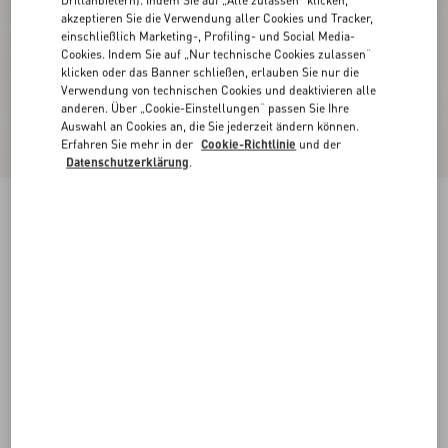
Drittanbietern). Indem Sie auf „Alle zulassen“ klicken,
akzeptieren Sie die Verwendung aller Cookies und Tracker,
einschließlich Marketing-, Profiling- und Social Media-
Cookies. Indem Sie auf „Nur technische Cookies zulassen“
klicken oder das Banner schließen, erlauben Sie nur die
Verwendung von technischen Cookies und deaktivieren alle
anderen. Über „Cookie-Einstellungen“ passen Sie Ihre
Auswahl an Cookies an, die Sie jederzeit ändern können.
Erfahren Sie mehr in der
Cookie-Richtlinie
und der
Datenschutzerklärung
.
Kurzes Kleid Aus Chiffon
paris
36
38
40
42
44
46
48
50
Größe:
Kaufen
Kaufen
Größenleitfaden
Kostenloser Versand und Rücksendung
In der Boutique finden